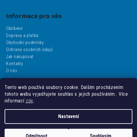
Informace pro vás
Oblíbené
Doprava a platba
Obchodní podmínky
Ochrana osobních údajů
Jak nakupovat
Kontakty
O nás
Tento web používá soubory cookie. Dalším procházením
Facebook
tohoto webu vyjadřujete souhlas s jejich používáním.. Více
informací
zde
.
Nastavení
Vytvořil Shoptet
Odmítnout
Souhlasím
Copyright 2026
addobbo
. Všechna práva vyhrazena.