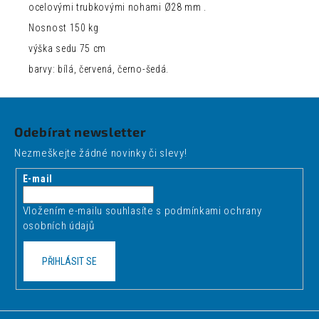
ocelovými trubkovými nohami Ø28 mm .
Nosnost 150 kg
výška sedu 75 cm
barvy: bílá, červená, černo-šedá.
Z
á
Odebírat newsletter
p
Nezmeškejte žádné novinky či slevy!
a
t
E-mail
í
Vložením e-mailu souhlasíte s
podmínkami ochrany
osobních údajů
PŘIHLÁSIT SE