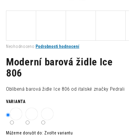
a
j
í
t
?
Průměrné
Neohodnoceno
Podrobnosti hodnocení
hodnocení
produktu
Moderní barová židle Ice
je
0,0
806
HLEDAT
z
5
hvězdiček.
Oblíbená barová židle Ice 806 od italské značky Pedrali
D
VARIANTA
o
p
o
r
u
Můžeme doručit do:
Zvolte variantu