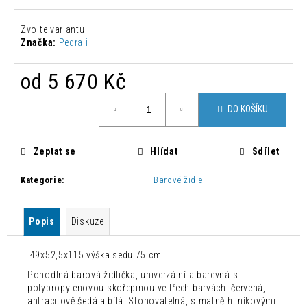
č
u
Zvolte variantu
j
Značka:
Pedrali
e
m
od
5 670 Kč
e
Měrná
DO KOŠÍKU
cena:
ŽIDLE
TORRE
S
Zeptat se
Hlídat
Sdílet
HNĚDÁ
800
Kategorie
:
Barové židle
Kč
Původně:
1
762
Popis
Diskuze
Kč
49x52,5x115 výška sedu 75 cm
Pohodlná barová židlička, univerzální a barevná s
polypropylenovou skořepinou ve třech barvách: červená,
antracitově šedá a bílá. Stohovatelná, s matně hliníkovými