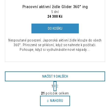
Pracovní aktivní židle Glider 360° ing
5 dní
24 300 Kč
DO KOŠÍKU
Nespoutané posezení. Japonská aktivní židle klouže do všech
360°. Přirozeně se přikloní, když se nahnete k počítači.
Pohoupe, když si vychutnáváte nové nápady....
NAČÍST 9 DALŠÍCH
S
1
2
t
O
r
21
položek celkem
v
á
NAHORU
l
n
k
á