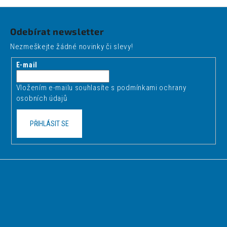
o
d
Z
v
a
á
á
c
Odebírat newsletter
n
p
í
í
Nezmeškejte žádné novinky či slevy!
p
a
r
t
E-mail
v
í
k
Vložením e-mailu souhlasíte s
podmínkami ochrany
y
osobních údajů
v
ý
PŘIHLÁSIT SE
p
i
s
u