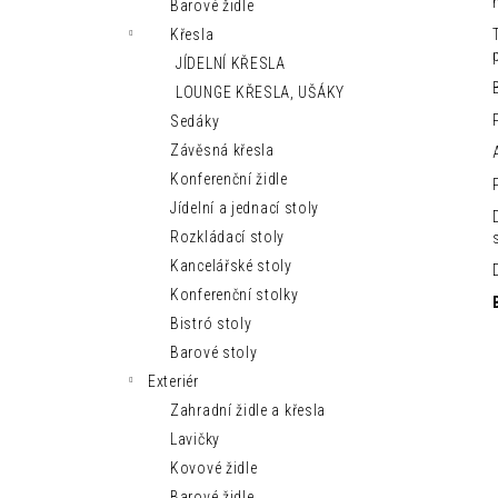
MODERNÍ LEHÁTKO IBIZA SUN
Barové židle
n
9 150 Kč
Křesla
e
JÍDELNÍ KŘESLA
l
LOUNGE KŘESLA, UŠÁKY
Sedáky
Závěsná křesla
Konferenční židle
Jídelní a jednací stoly
Rozkládací stoly
Kancelářské stoly
Konferenční stolky
Bistró stoly
Barové stoly
Exteriér
Zahradní židle a křesla
Lavičky
Kovové židle
Barové židle