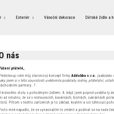
r
Exteriér
Vánoční dekorace
Dětské židle a h
Co potřebujete najít?
HLEDAT
O nás
Vážení přátelé,
Doporučujeme
Představuji vám můj staronový koncept firmy
Addobbo s.r.o.
(addobbo it
taky jsem si v této souvislosti uvědomila podstatu rodiny, přátelství, vztah
obchodními partnery...?.
U krásného stolu s pohodlnými židlemi. A když jsem poprvé uviděla ty d
mi až smutno, že se v restauracích, kavárnách, bistrách, cukrárnách po
stolů. Přitom v těchto zařízeních je to základ, kvalitní a oči táhnoucí po
Proto mně napadlo, že se vynasnažím to změnit a podívat se na naše česk