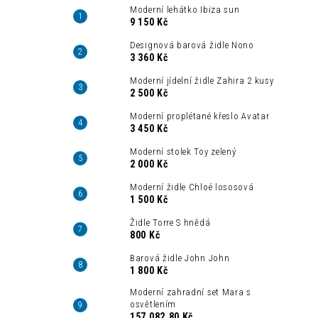
Moderní lehátko Ibiza sun
9 150 Kč
Designová barová židle Nono
3 360 Kč
Moderní jídelní židle Zahira 2 kusy
2 500 Kč
Moderní proplétané křeslo Avatar
3 450 Kč
Moderní stolek Toy zelený
2 000 Kč
Moderní židle Chloé lososová
1 500 Kč
Židle Torre S hnědá
800 Kč
Barová židle John John
1 800 Kč
Moderní zahradní set Mara s
osvětlením
157 082,80 Kč