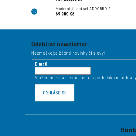
Moderní jídelní set ADDOBBO 2
69 980 Kč
Z
á
Odebírat newsletter
p
Nezmeškejte žádné novinky či slevy!
a
t
E-mail
í
Vložením e-mailu souhlasíte s
podmínkami ochrany
PŘIHLÁSIT SE
Kont