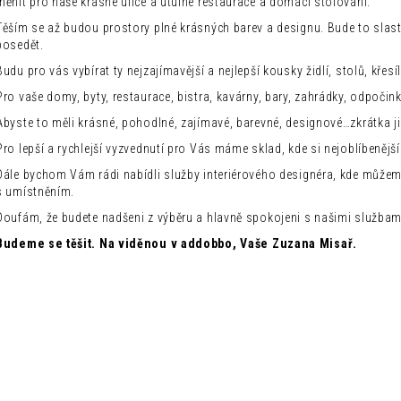
měnit pro naše krásné ulice a útulné restaurace a domácí stolování.
DESIGNOVÁ BAROVÁ ŽIDLE NONO
MODERNÍ JÍDELNÍ
3 360 Kč
2 500 Kč
Těším se až budou prostory plné krásných barev a designu. Bude to slast
Původně:
5 600 Kč
Původně:
8 300 
posedět.
Budu pro vás vybírat ty nejzajímavější a nejlepší kousky židlí, stolů, křesíl
Pro vaše domy, byty, restaurace, bistra, kavárny, bary, zahrádky, odpočin
Abyste to měli krásné, pohodlné, zajímavé, barevné, designové…zkrátka j
Pro lepší a rychlejší vyzvednutí pro Vás máme sklad, kde si nejoblíbeněj
Dále bychom Vám rádi nabídli služby interiérového designéra, kde může
s umístněním.
Doufám, že budete nadšeni z výběru a hlavně spokojeni s našimi službam
Budeme se těšit. Na viděnou v addobbo, Vaše Zuzana Misař.