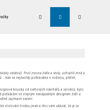
Hledat
Přihlášení
Nákupní
račky
Zdravé sezení
Doplňky
Lampy
Vysoký
košík
alsky zdobný). Proč zrovna židle a stoly, uchvátili mně a
ů... Kde
se nejčastěji potkáváme s rodinou, přáteli,
esignové kousky od světových návrhářů a výrobců, bylo
řád potkávám se stejným nenápadným designem židlí a
Následující
hodlné zajímavé sezení.
é stolování trošku jinak a chci vám ukázat, že je co