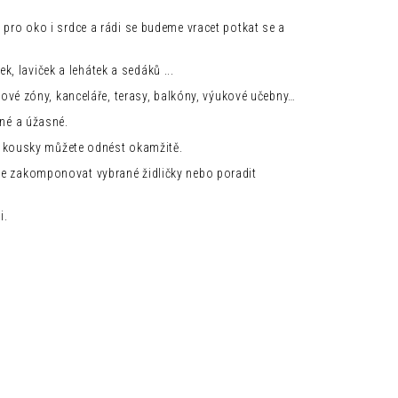
 ŽIDLE ZAHIRA 2 KUSY
 pro oko i srdce a rádi se budeme vracet potkat se a
Kč
ek, laviček a lehátek a sedáků ...
kové zóny, kanceláře, terasy, balkóny, výukové učebny…
iné a úžasné.
ší kousky můžete odnést okamžitě.
me zakomponovat vybrané židličky nebo poradit
i.