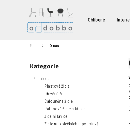
K
Přejít
na
o
obsah
Zpět
Zpět
š
Oblíbené
Interie
do
do
í
k
obchodu
obchodu
Domů
O nás
P
o
Kategorie
Přeskočit
s
kategorie
t
Interier
r
Plastové židle
a
Dřevěné židle
n
Čalouněné židle
n
Ratanové židle a křesla
í
Jídelní lavice
p
Židle na kolečkách a podstavě
a