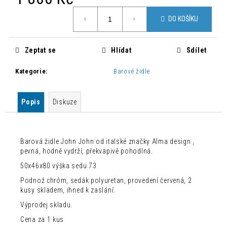
č
Měrná
u
DO KOŠÍKU
cena:
j
e
m
Zeptat se
Hlídat
Sdílet
e
Kategorie
:
Barové židle
BAROVÁ
ŽIDLE
Popis
Diskuze
JOHN
JOHN
1
800
Barová židle John John od italské značky Alma design ,
Kč
pevná, hodně vydrží, překvapivě pohodlná.
Původně:
7
50x46x80 výška sedu 73
500
Kč
Podnož chróm, sedák polyuretan, provedení červená, 2
kusy skladem, ihned k zaslání.
Výprodej skladu.
Cena za 1 kus