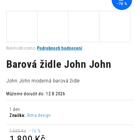
–76 %
a
j
í
t
?
Průměrné
Neohodnoceno
Podrobnosti hodnocení
hodnocení
produktu
Barová židle John John
je
0,0
HLEDAT
z
John John moderná barová židle
5
hvězdiček.
Můžeme doručit do:
12.8.2026
D
o
1 den
p
Značka:
Alma design
o
r
7 500 Kč
–76 %
u
1 800 Kč