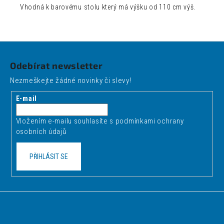
Vhodná k barovému stolu který má výšku od 110 cm výš.
Z
á
Odebírat newsletter
p
Nezmeškejte žádné novinky či slevy!
a
t
E-mail
í
Vložením e-mailu souhlasíte s
podmínkami ochrany
osobních údajů
PŘIHLÁSIT SE