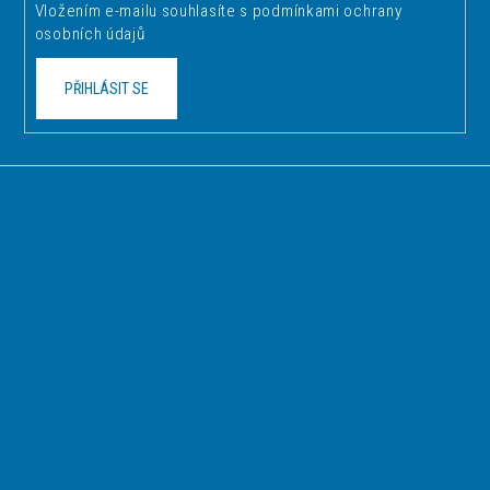
k
Vložením e-mailu souhlasíte s
podmínkami ochrany
y
osobních údajů
v
ý
PŘIHLÁSIT SE
p
i
s
u