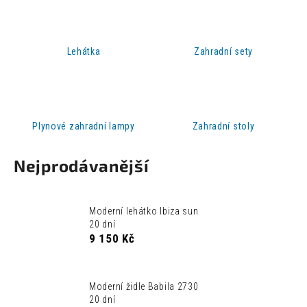
a
j
í
Lehátka
Zahradní sety
t
?
Plynové zahradní lampy
Zahradní stoly
HLEDAT
Nejprodávanější
Moderní lehátko Ibiza sun
D
20 dní
o
9 150 Kč
p
o
r
Moderní židle Babila 2730
u
20 dní