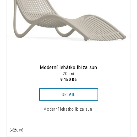
s
k
p
t
r
ů
o
d
u
k
t
ů
Moderní lehátko Ibiza sun
20 dní
9 150 Kč
DETAIL
Moderní lehátko Ibiza sun
Béžová