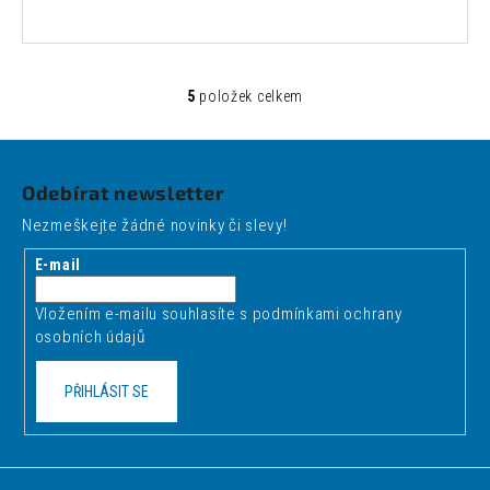
5
položek celkem
O
v
Z
l
á
á
Odebírat newsletter
d
p
a
Nezmeškejte žádné novinky či slevy!
a
c
t
E-mail
í
í
p
Vložením e-mailu souhlasíte s
podmínkami ochrany
r
osobních údajů
v
k
PŘIHLÁSIT SE
y
v
ý
p