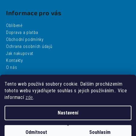
Informace pro vás
Oblíbené
Doprava a platba
Obchodní podmínky
Ochrana osobních údajů
Jak nakupovat
Kontakty
O nás
Tento web používá soubory cookie. Dalším procházením
Facebook
tohoto webu vyjadřujete souhlas s jejich používáním.. Více
informací
zde
.
Nastavení
Vytvořil Shoptet
Odmítnout
Souhlasím
Copyright 2026
addobbo
. Všechna práva vyhrazena.