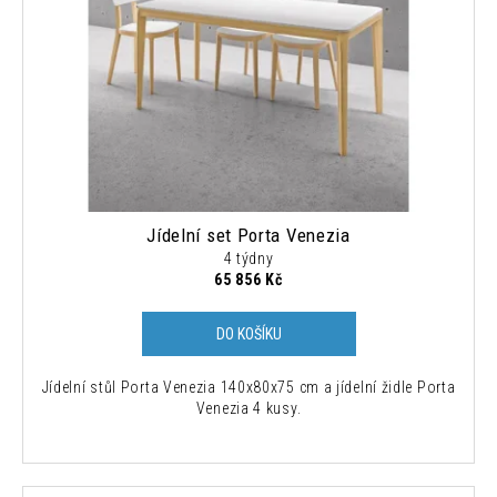
s
č
k
p
u
t
j
r
ů
e
o
m
d
e
u
k
MODERNÍ
t
ŽIDLE
ů
CHLOÉ
Jídelní set Porta Venezia
LOSOSOVÁ
4 týdny
1
65 856 Kč
500
Kč
Původně:
DO KOŠÍKU
4
235
Jídelní stůl Porta Venezia 140x80x75 cm a jídelní židle Porta
Kč
Venezia 4 kusy.