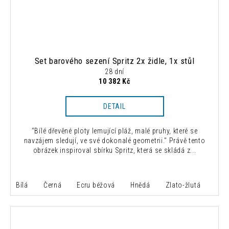
Set barového sezení Spritz 2x židle, 1x stůl
28 dní
10 382 Kč
DETAIL
"Bílé dřevěné ploty lemující pláž, malé pruhy, které se
navzájem sledují, ve své dokonalé geometrii." Právě tento
obrázek inspiroval sbírku Spritz, která se skládá z...
Bílá
Černá
Ecru béžová
Hnědá
Zlato-žlutá