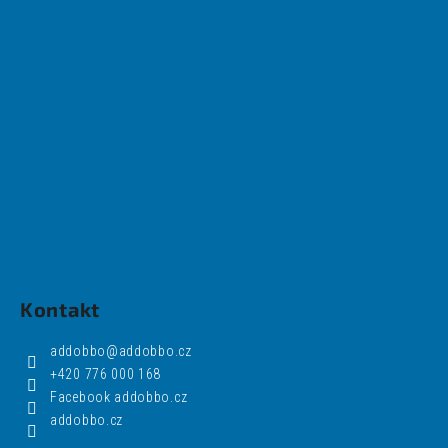
i
s
u
Kontakt
addobbo
@
addobbo.cz
+420 776 000 168
Facebook addobbo.cz
addobbo.cz