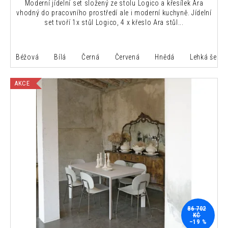
Moderní jídelní set složený ze stolu Logico a křesílek Ara
vhodný do pracovního prostředí ale i moderní kuchyně. Jídelní
set tvoří 1x stůl Logico, 4 x křeslo Ara stůl...
Béžová
Bílá
Černá
Červená
Hnědá
Lehká šedá
AKCE
86 702
KČ
–19 %