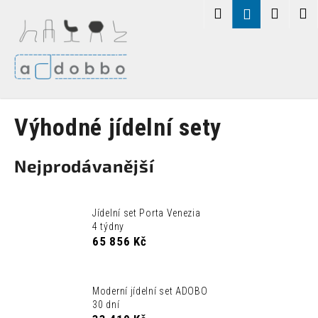
K
Přejít
Hledat
Nákup
M
Přihlášení
na
o
obsah
Zpět
Zpět
košík
š
í
C
k
o
p
Výhodné jídelní sety
o
t
Nejprodávanější
ř
e
b
Jídelní set Porta Venezia
u
4 týdny
j
65 856 Kč
e
t
Moderní jídelní set ADOBO
e
30 dní
n