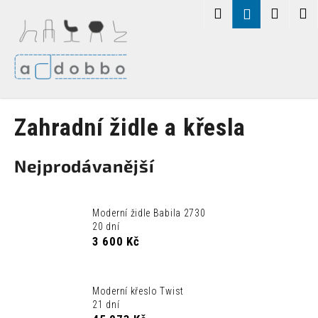
K
Přejít
Hledat
Nákup
M
Přihlášení
na
o
obsah
Zpět
Zpět
košík
š
í
C
k
o
p
Zahradní židle a křesla
o
t
Nejprodávanější
ř
e
b
Moderní židle Babila 2730
u
20 dní
j
3 600 Kč
e
t
Moderní křeslo Twist
e
21 dní
n