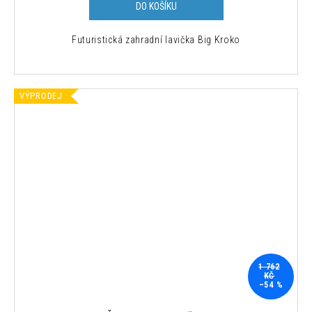
DO KOŠÍKU
Futuristická zahradní lavička Big Kroko
VÝPRODEJ
1 762
KČ
–54 %