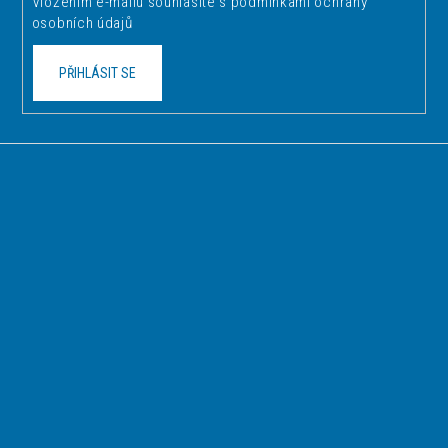
Vložením e-mailu souhlasíte s
podmínkami ochrany
y
osobních údajů
v
ý
PŘIHLÁSIT SE
p
i
s
u