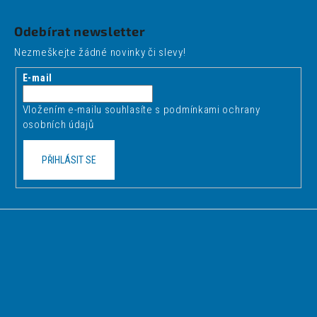
Z
á
Odebírat newsletter
p
Nezmeškejte žádné novinky či slevy!
a
t
E-mail
í
Vložením e-mailu souhlasíte s
podmínkami ochrany
osobních údajů
PŘIHLÁSIT SE