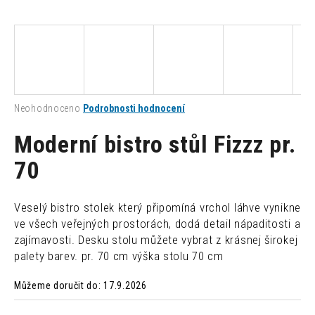
a
j
í
t
?
Průměrné
Neohodnoceno
Podrobnosti hodnocení
hodnocení
produktu
Moderní bistro stůl Fizzz pr.
je
0,0
70
HLEDAT
z
5
hvězdiček.
Veselý bistro stolek který připomíná vrchol láhve vynikne
D
ve všech veřejných prostorách, dodá detail nápaditosti a
o
zajímavosti. Desku stolu můžete vybrat z krásnej širokej
p
palety barev. pr. 70 cm výška stolu 70 cm
o
r
Můžeme doručit do:
17.9.2026
u