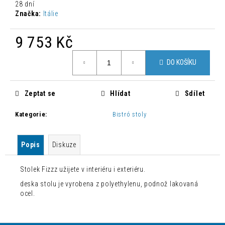
č
28 dní
u
Značka:
Itálie
j
e
9 753 Kč
m
Měrná
e
DO KOŠÍKU
cena:
MODERNÍ
Zeptat se
Hlídat
Sdílet
STOLEK
TOY
ZELENÝ
Kategorie
:
Bistró stoly
2
000
Kč
Popis
Diskuze
Původně:
3
200
Stolek Fizzz užijete v interiéru i exteriéru.
Kč
deska stolu je vyrobena z polyethylenu, podnož lakovaná
ocel.