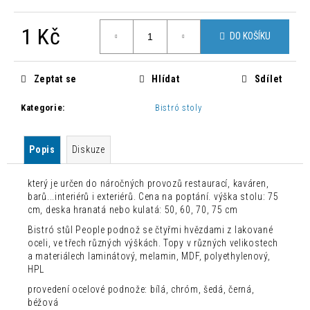
č
u
1 Kč
j
DO KOŠÍKU
e
Měrná
m
cena:
e
Zeptat se
Hlídat
Sdílet
Kategorie
:
Bistró stoly
BAROVÁ
ŽIDLE
JOHN
Popis
Diskuze
JOHN
1
který je určen do náročných provozů restaurací, kaváren,
800
Kč
barů...interiérů i exteriérů. Cena na poptání. výška stolu: 75
Původně:
cm, deska hranatá nebo kulatá: 50, 60, 70, 75 cm
7
Bistró stůl People podnož se čtyřmi hvězdami z lakované
500
Kč
oceli, ve třech různých výškách. Topy v různých velikostech
a materiálech laminátový, melamin, MDF, polyethylenový,
HPL
provedení ocelové podnože: bílá, chróm, šedá, černá,
béžová