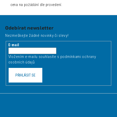
cena na požádání dle provedení.
Z
á
Odebírat newsletter
p
Nezmeškejte žádné novinky či slevy!
a
t
E-mail
í
Vložením e-mailu souhlasíte s
podmínkami ochrany
osobních údajů
PŘIHLÁSIT SE