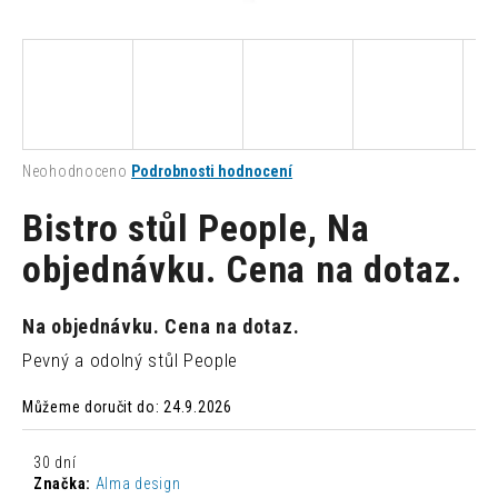
a
j
í
t
?
Průměrné
Neohodnoceno
Podrobnosti hodnocení
hodnocení
produktu
Bistro stůl People, Na
je
0,0
objednávku. Cena na dotaz.
HLEDAT
z
5
hvězdiček.
Na objednávku. Cena na dotaz.
D
Pevný a odolný stůl People
o
p
Můžeme doručit do:
24.9.2026
o
r
30 dní
u
Značka:
Alma design