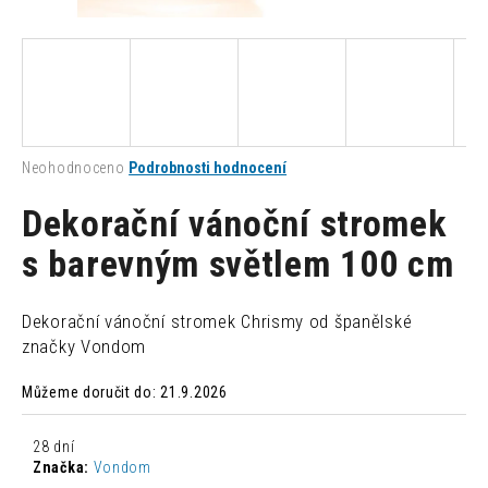
a
j
í
t
?
Průměrné
Neohodnoceno
Podrobnosti hodnocení
hodnocení
produktu
Dekorační vánoční stromek
je
0,0
s barevným světlem 100 cm
HLEDAT
z
5
hvězdiček.
Dekorační vánoční stromek Chrismy od španělské
D
značky Vondom
o
p
Můžeme doručit do:
21.9.2026
o
r
28 dní
u
Značka:
Vondom