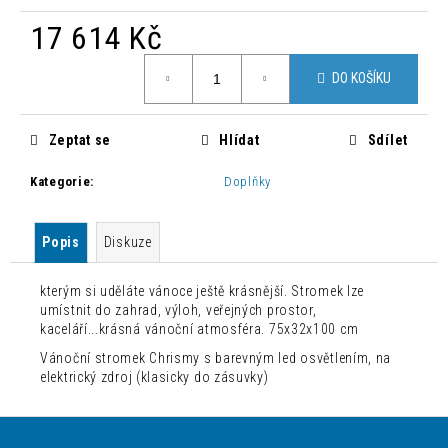
č
u
17 614 Kč
j
Měrná
e
DO KOŠÍKU
cena:
m
e
Zeptat se
Hlídat
Sdílet
ŽIDLE
Kategorie
:
Doplňky
TORRE
S
HNĚDÁ
Popis
Diskuze
800
Kč
Původně:
kterým si uděláte vánoce ještě krásnější. Stromek lze
1
umístnit do zahrad, výloh, veřejných prostor,
762
kaceláří...krásná vánoční atmosféra. 75x32x100 cm
Kč
Vánoční stromek Chrismy s barevným led osvětlením, na
elektrický zdroj (klasicky do zásuvky)
Z