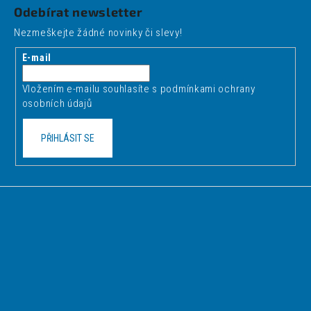
á
Odebírat newsletter
p
Nezmeškejte žádné novinky či slevy!
a
t
E-mail
í
Vložením e-mailu souhlasíte s
podmínkami ochrany
osobních údajů
PŘIHLÁSIT SE