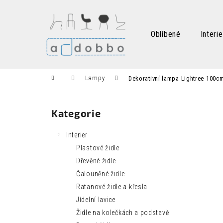
K
Přejít
na
o
obsah
Zpět
Zpět
š
Oblíbené
Interie
do
do
í
k
obchodu
obchodu
Domů
Lampy
Dekorativní lampa Lightree 100c
P
o
Kategorie
Přeskočit
s
kategorie
t
Interier
r
Plastové židle
a
Dřevěné židle
n
Čalouněné židle
n
Ratanové židle a křesla
í
Jídelní lavice
p
Židle na kolečkách a podstavě
a