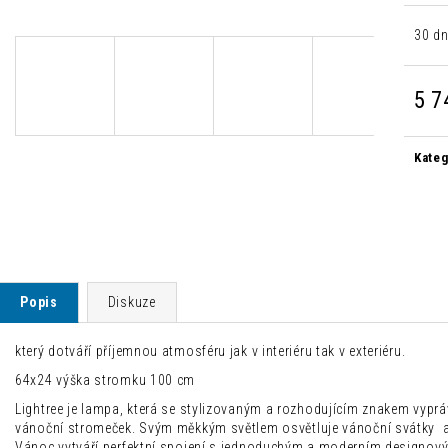
MODERNÍ ŽIDLE CHLOÉ LOSOSOVÁ
MODERNÍ JÍDELNÍ
1 500 Kč
2 500 Kč
30 dn
Původně:
4 235 Kč
Původně:
8 300 
5 7
Měrn
cena:
Kateg
Popis
Diskuze
který dotváří příjemnou atmosféru jak v interiéru tak v exteriéru.
64x24 výška stromku 100 cm
Lightree je lampa, která se stylizovaným a rozhodujícím znakem vypráv
vánoční stromeček. Svým měkkým světlem osvětluje vánoční svátky a 
Vánoc vytváří perfektní spojení s jednoduchým a moderním designový