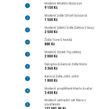
Moderní lehátko Ibiza sun
9 150 Kč
Moderní židle Chloé lososová
1 500 Kč
Moderní jídelní židle Zahira 2 kusy
2 500 Kč
Židle Torre S hnědá
800 Kč
Moderní stolek Toy zelený
2 000 Kč
Designová barová židle Nono
3 360 Kč
Barová židle John John
1 800 Kč
Moderní proplétané křeslo Avatar
3 450 Kč
Moderní zahradní set Mara s
osvětlením
157 082,80 Kč