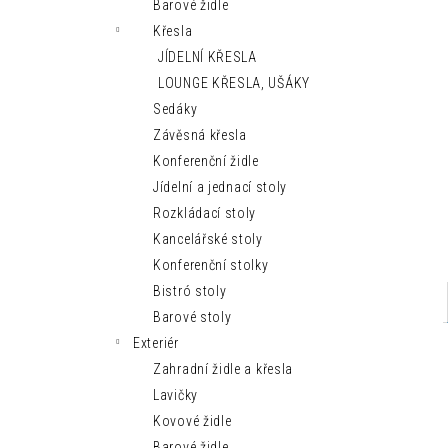
MODERNÍ LEHÁTKO IBIZA SUN
Barové židle
n
9 150 Kč
Křesla
e
JÍDELNÍ KŘESLA
l
LOUNGE KŘESLA, UŠÁKY
Sedáky
Závěsná křesla
Konferenční židle
Jídelní a jednací stoly
Rozkládací stoly
Kancelářské stoly
Konferenční stolky
Bistró stoly
Barové stoly
Exteriér
Zahradní židle a křesla
Lavičky
Kovové židle
Barové židle