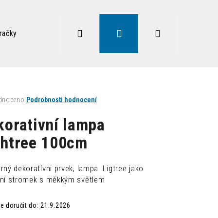
Hledat
Přihlášení
Nákupní
račky
Zdravé sezení
Doplňky
Lampy
Vysoký
košík
né
dnoceno
Podrobnosti hodnocení
ení
tu
korativní lampa
ghtree 100cm
ek.
rný dekoratívni prvek, lampa Ligtree jako
ní stromek s měkkým světlem
Následující
 doručit do:
21.9.2026