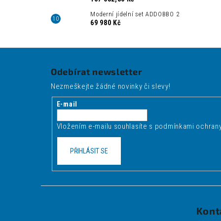
Moderní jídelní set ADDOBBO 2
69 980 Kč
Z
á
Odebírat newsletter
p
Nezmeškejte žádné novinky či slevy!
a
t
E-mail
í
Vložením e-mailu souhlasíte s
podmínkami ochrany
PŘIHLÁSIT SE
Kont