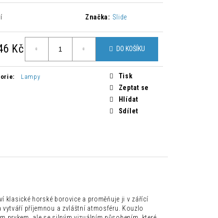
 ŽIDLE ZAHIRA 2 KUSY
í
Značka:
Slide
Kč
46 Kč
DO KOŠÍKU
á
Tisk
orie
:
Lampy
Zeptat se
Hlídat
Sdílet
í klasické horské borovice a proměňuje ji v zářící
vytváří příjemnou a zvláštní atmosféru. Kouzlo
m prvkem, ale se silným vizuálním působením, které