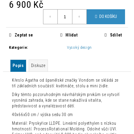
č
6 900 Kč
u
Měrná
j
DO KOŠÍKU
cena:
e
m
e
Zeptat se
Hlídat
Sdílet
Kategorie
:
Vysoký design
DESIGNOVÁ
BAROVÁ
ŽIDLE
Popis
Diskuze
NONO
3
360
Křeslo Agatha od španělské značky Vondom se skládá ze
Kč
tří základních součástí: květináče, stolu a mini židle.
Původně:
Díky těmto pozoruhodným návrhářským prvkům se vytvoří
5
600
vysněná zahrada, kde se stane nakažlivá vitalita,
Kč
představivost a vynalézavost dětí.
40x66x50 cm / výška sedu 30 cm
Materiál: Pryskyřice LLDPE. Lineární polyethylen s nízkou
hmotností. ProcessRotational Molding. Odolné vůči UVI.