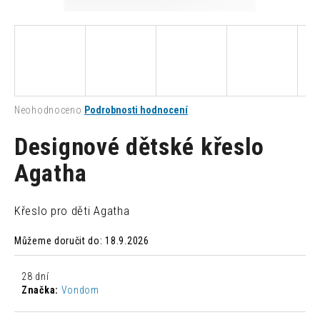
a
j
í
t
?
Průměrné
Neohodnoceno
Podrobnosti hodnocení
hodnocení
produktu
Designové dětské křeslo
je
0,0
Agatha
HLEDAT
z
5
hvězdiček.
Křeslo pro děti Agatha
D
Můžeme doručit do:
18.9.2026
o
p
o
28 dní
r
Značka:
Vondom
u