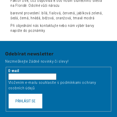
Faktor UV8, což odpovídá 8 000 hodin slunečního světla
na Floridě. Odolné vůči nárazu
barevné provedení: bílá, fialová, červená, jablková zelená,
šedá, černá, hnědá, béžová, oranžová, tmavě modrá
Při objednání nás kontaktujte nebo nám výběr barvy
napište do poznámky.
Z
á
Odebírat newsletter
p
Nezmeškejte žádné novinky či slevy!
a
t
E-mail
í
Vložením e-mailu souhlasíte s
podmínkami ochrany
osobních údajů
PŘIHLÁSIT SE