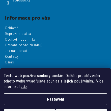
addobbo.cz
Informace pro vás
Oblíbené
Doprava a platba
Obchodní podmínky
Ochrana osobních údajů
Jak nakupovat
Kontakty
O nás
Tento web používá soubory cookie. Dalším procházením
Facebook
tohoto webu vyjadřujete souhlas s jejich používáním.. Více
informací
zde
.
Nastavení
Vytvořil Shoptet