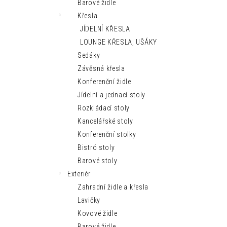
MODERNÍ LEHÁTKO IBIZA SUN
Barové židle
n
9 150 Kč
Křesla
e
JÍDELNÍ KŘESLA
l
LOUNGE KŘESLA, UŠÁKY
Sedáky
Závěsná křesla
Konferenční židle
Jídelní a jednací stoly
Rozkládací stoly
Kancelářské stoly
Konferenční stolky
Bistró stoly
Barové stoly
Exteriér
Zahradní židle a křesla
Lavičky
Kovové židle
Barové židle