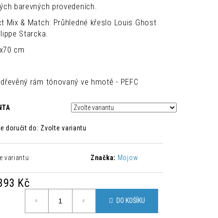
HNĚDÁ
ných barevných provedeních.
ct Mix & Match: Průhledné křeslo Louis Ghost
Kč
lippe Starcka.
2x70 cm
 dřevěný rám tónovaný ve hmotě - PEFC
NTA
 doručit do:
Zvolte variantu
e variantu
Značka:
Mojow
393 Kč
á
DO KOŠÍKU