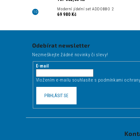
Moderní jídelní set ADDOBBO 2
69 980 Kč
Z
á
Odebírat newsletter
p
Nezmeškejte žádné novinky či slevy!
a
t
E-mail
í
Vložením e-mailu souhlasíte s
podmínkami ochrany
PŘIHLÁSIT SE
Kont