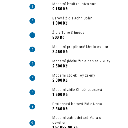
Moderní lehátko Ibiza sun
9 150 Kč
Barová židle John John
1 800 Kč
Židle Torre S hnědá
800 Kč
Moderní proplétané křeslo Avatar
3 450 Kč
Moderní jídelní židle Zahira 2 kusy
2 500 Kč
Moderní stolek Toy zelený
2 000 Kč
Moderní židle Chloé lososová
1 500 Kč
Designová barová židle Nono
3 360 Kč
Moderní zahradní set Mara s
osvětlením
157 082,80 Kč