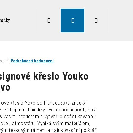
Hledat
Přihlášení
Nákupní
račky
Zdravé sezení
Doplňky
Lampy
Vysoký
košík
né
ocení
Podrobnosti hodnocení
ení
tu
signové křeslo Youko
evo
ek.
nové křeslo Yoko od francouzské značky
je elegantní linii díky své jednoduchosti, aby
Následující
 s vaším interiérem a vytvořilo sofistikovanou
fickou atmosféru. Vyniká svým materiálem,
ným teakovým rámem a nafukovacími polštáři