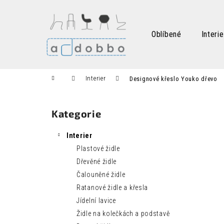
K
Přejít
na
o
obsah
Zpět
Zpět
š
Oblíbené
Interie
do
do
í
k
obchodu
obchodu
Domů
Interier
Designové křeslo Youko dřevo
P
o
Kategorie
Přeskočit
s
kategorie
t
Interier
r
Plastové židle
a
Dřevěné židle
n
Čalouněné židle
n
Ratanové židle a křesla
í
Jídelní lavice
p
Židle na kolečkách a podstavě
a