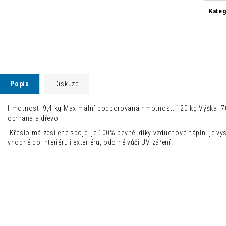
Kateg
Popis
Diskuze
Hmotnost: 9,4 kg Maximální podporovaná hmotnost: 120 kg Výška: 70
ochrana a dřevo
Křeslo má zesílené spoje, je 100% pevné, díky vzduchové náplni je vy
vhodné do interiéru i exteriéru, odolné vůči UV záření.