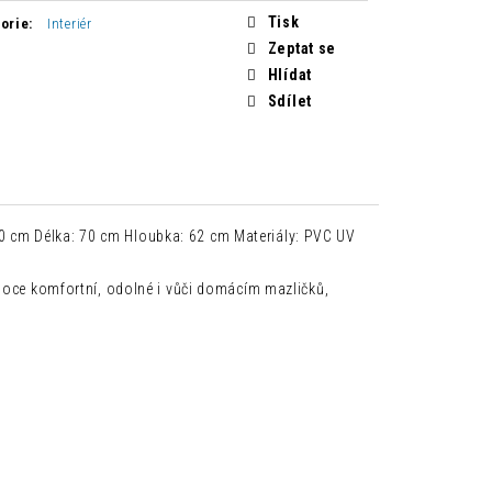
Tisk
orie
:
Interiér
Zeptat se
Hlídat
Sdílet
 cm Délka: 70 cm Hloubka: 62 cm Materiály: PVC UV
soce komfortní, odolné i vůči domácím mazličků,