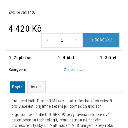
č
u
Zvolte variantu
j
e
m
4 420 Kč
e
Měrná
DO KOŠÍKU
cena:
MODERNÍ
LEHÁTKO
Zeptat se
Hlídat
Sdílet
IBIZA
SUN
Kategorie
:
Zdravé sezení
9
150
Kč
Popis
Diskuze
Pracovní židle Duorest Milky v moderních barvách vytvoří
pro Vaše děti příjemné sezení při domácích úkolech.
Ergonomická židle DUOREST® je vybavena celosvětově
patentovanou technologií, vynalezenou německým
profesorem fyziky Dr. Matthiasem M. Brünigem, který roku