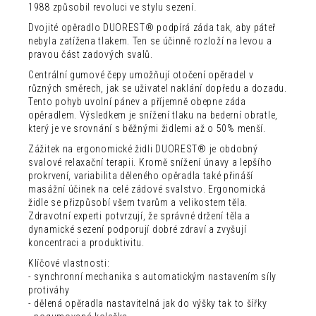
1988 způsobil revoluci ve stylu sezení.
Dvojité opěradlo DUOREST® podpírá záda tak, aby páteř
nebyla zatížena tlakem. Ten se účinně rozloží na levou a
pravou část zadových svalů.
Centrální gumové čepy umožňují otočení opěradel v
různých směrech, jak se uživatel naklání dopředu a dozadu.
Tento pohyb uvolní pánev a příjemně obepne záda
opěradlem. Výsledkem je snížení tlaku na bederní obratle,
který je ve srovnání s běžnými židlemi až o 50% menší.
Zážitek na ergonomické židli DUOREST® je obdobný
svalové relaxační terapii. Kromě snížení únavy a lepšího
prokrvení, variabilita děleného opěradla také přináší
masážní účinek na celé zádové svalstvo. Ergonomická
židle se přizpůsobí všem tvarům a velikostem těla.
Zdravotní experti potvrzují, že správné držení těla a
dynamické sezení podporují dobré zdraví a zvyšují
koncentraci a produktivitu.
Klíčové vlastnosti:
- synchronní mechanika s automatickým nastavením síly
protiváhy
- dělená opěradla nastavitelná jak do výšky tak to šířky