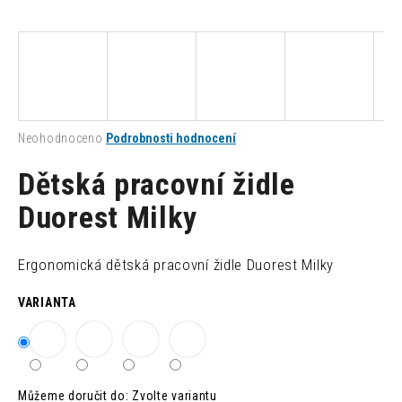
a
j
í
t
?
Průměrné
Neohodnoceno
Podrobnosti hodnocení
hodnocení
produktu
Dětská pracovní židle
je
0,0
Duorest Milky
HLEDAT
z
5
hvězdiček.
Ergonomická dětská pracovní židle Duorest Milky
D
VARIANTA
o
p
o
r
u
Můžeme doručit do:
Zvolte variantu