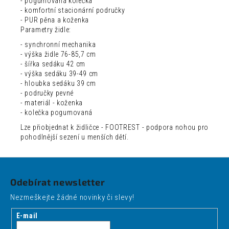
- pogumovaná kolečka
- komfortní stacionární područky
- PUR pěna a koženka
Parametry židle:
- synchronní mechanika
- výška židle 76-85,7 cm
- šířka sedáku 42 cm
- výška sedáku 39-49 cm
- hloubka sedáku 39 cm
- područky pevné
- materiál - koženka
- kolečka pogumovaná
Lze přiobjednat k židličce - FOOTREST - podpora nohou pro
pohodlnější sezení u menších dětí.
Z
á
Odebírat newsletter
p
Nezmeškejte žádné novinky či slevy!
a
t
E-mail