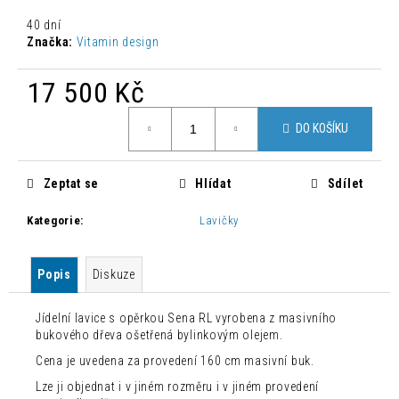
č
u
40 dní
j
Značka:
Vitamin design
e
m
17 500 Kč
e
Měrná
DO KOŠÍKU
cena:
MODERNÍ
PROPLÉTANÉ
KŘESLO
Zeptat se
Hlídat
Sdílet
AVATAR
Kategorie
:
Lavičky
3
450
Kč
Původně:
Popis
Diskuze
5
016
Kč
Jídelní lavice s opěrkou Sena RL vyrobena z masivního
bukového dřeva ošetřená bylinkovým olejem.
Cena je uvedena za provedení 160 cm masivní buk.
Lze ji objednat i v jiném rozměru i v jiném provedení