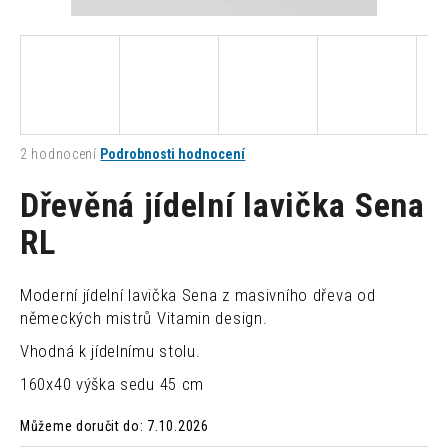
a
j
í
t
?
Průměrné
2 hodnocení
Podrobnosti hodnocení
hodnocení
produktu
Dřevěná jídelní lavička Sena
je
2,0
RL
HLEDAT
z
5
hvězdiček.
Moderní jídelní lavička Sena z masivního dřeva od
D
německých mistrů Vitamin design.
o
Vhodná k jídelnímu stolu.
p
o
160x40 výška sedu 45 cm
r
u
Můžeme doručit do:
7.10.2026