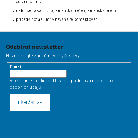
masivního dřeva.
V nabídce: jasan, dub, americká třešeň, americký ořech...
V případě dotazů mně neváhejte kontaktovat.
Z
á
Odebírat newsletter
p
Nezmeškejte žádné novinky či slevy!
a
t
E-mail
í
Vložením e-mailu souhlasíte s
podmínkami ochrany
osobních údajů
PŘIHLÁSIT SE