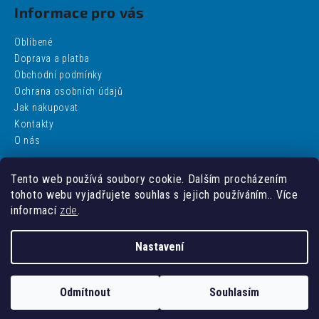
Informace pro vás
Oblíbené
Doprava a platba
Obchodní podmínky
Ochrana osobních údajů
Jak nakupovat
Kontakty
O nás
Tento web používá soubory cookie. Dalším procházením
Facebook
tohoto webu vyjadřujete souhlas s jejich používáním.. Více
informací
zde
.
Nastavení
Vytvořil Shoptet
Odmítnout
Souhlasím
Copyright 2026
addobbo
. Všechna práva vyhrazena.