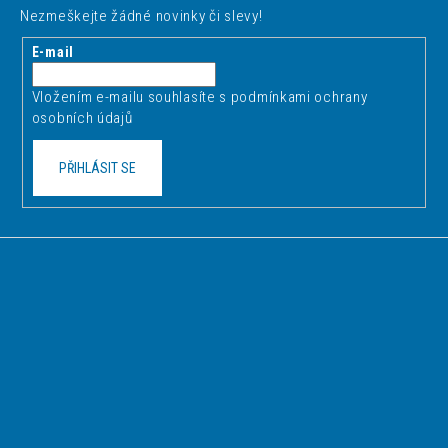
p
Nezmeškejte žádné novinky či slevy!
a
t
E-mail
í
Vložením e-mailu souhlasíte s
podmínkami ochrany
osobních údajů
PŘIHLÁSIT SE