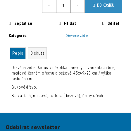
č
Měrná
DO KOŠÍKU
cena:
u
j
e
Zeptat se
Hlídat
Sdílet
m
e
Kategorie
:
Dřevěné židle
DESIGNOVÁ
Popis
Diskuze
BAROVÁ
ŽIDLE
NONO
Dřevěná židle Darius v několika barevných variantách bílé,
3
medové, černém ořechu a béžové. 45x49x90 cm / výška
360
sedu 45 cm
Kč
Bukové dřevo.
Původně:
5
Barva: bílá, medová, tortora ( béžová), černý ořech
600
Kč
Z
á
Odebírat newsletter