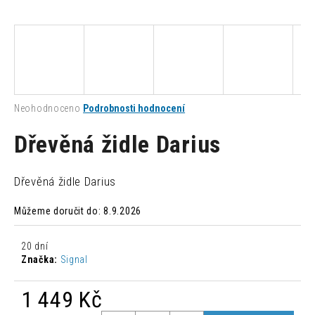
a
j
í
t
?
Průměrné
Neohodnoceno
Podrobnosti hodnocení
hodnocení
produktu
Dřevěná židle Darius
je
0,0
HLEDAT
z
Dřevěná židle Darius
5
hvězdiček.
Můžeme doručit do:
8.9.2026
D
o
20 dní
p
Značka:
Signal
o
r
1 449 Kč
u