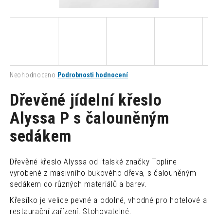
a
j
í
t
?
Průměrné
Neohodnoceno
Podrobnosti hodnocení
hodnocení
produktu
Dřevěné jídelní křeslo
je
0,0
Alyssa P s čalouněným
HLEDAT
z
sedákem
5
hvězdiček.
D
Dřevěné křeslo Alyssa od italské značky Topline
o
vyrobené z masivního bukového dřeva, s čalouněným
p
sedákem do různých materiálů a barev.
o
r
Křesílko je velice pevné a odolné, vhodné pro hotelové a
u
restaurační zařízení. Stohovatelné.