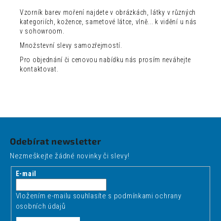
Vzorník barev moření najdete v obrázkách, látky v různých
kategoriích, kožence, sametové látce, vlně... k vidění u nás
v sohowroom.
Množstevní slevy samozřejmostí.
Pro objednání či cenovou nabídku nás prosím neváhejte
kontaktovat.
Z
á
Odebírat newsletter
p
Nezmeškejte žádné novinky či slevy!
a
t
E-mail
í
Vložením e-mailu souhlasíte s
podmínkami ochrany
osobních údajů