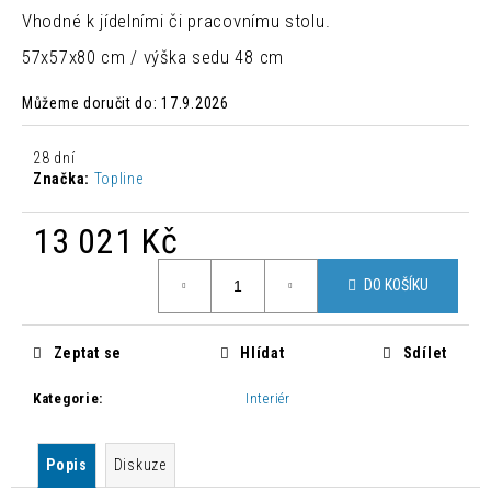
č
Vhodné k jídelními či pracovnímu stolu.
u
j
57x57x80 cm / výška sedu 48 cm
e
m
Můžeme doručit do:
17.9.2026
e
28 dní
Značka:
Topline
MODERNÍ
PROPLÉTANÉ
KŘESLO
13 021 Kč
AVATAR
Měrná
3
DO KOŠÍKU
cena:
450
Kč
Původně:
5
Zeptat se
Hlídat
Sdílet
016
Kč
Kategorie
:
Interiér
Popis
Diskuze