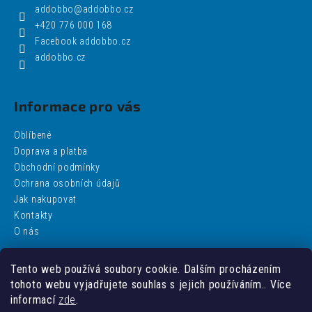
addobbo
@
addobbo.cz
+420 776 000 168
Facebook addobbo.cz
addobbo.cz
Informace pro vás
Oblíbené
Doprava a platba
Obchodní podmínky
Ochrana osobních údajů
Jak nakupovat
Kontakty
O nás
Tento web používá soubory cookie. Dalším procházením
Facebook
tohoto webu vyjadřujete souhlas s jejich používáním.. Více
informací
zde
.