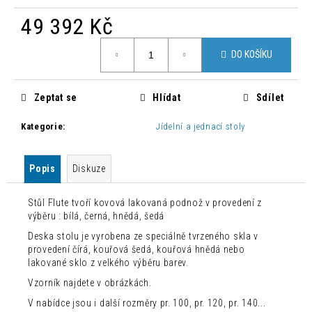
č
u
49 392 Kč
j
Měrná
e
DO KOŠÍKU
cena:
m
e
Zeptat se
Hlídat
Sdílet
BAROVÁ
Kategorie
:
Jídelní a jednací stoly
ŽIDLE
JOHN
JOHN
Popis
Diskuze
1
800
Kč
Stůl Flute tvoří kovová lakovaná podnož v provedení z
Původně:
výběru : bílá, černá, hnědá, šedá
7
500
Deska stolu je vyrobena ze speciálně tvrzeného skla v
Kč
provedení čírá, kouřová šedá, kouřová hnědá nebo
lakované sklo z velkého výběru barev.
Vzorník najdete v obrázkách.
V nabídce jsou i další rozměry pr. 100, pr. 120, pr. 140...