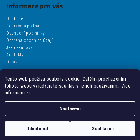
Informace pro vás
Oblíbené
Doprava a platba
Obchodní podmínky
Ochrana osobních údajů
Jak nakupovat
Kontakty
O nás
Tento web používá soubory cookie. Dalším procházením
Facebook
tohoto webu vyjadřujete souhlas s jejich používáním.. Více
informací
zde
.
Nastavení
Vytvořil Shoptet
Odmítnout
Souhlasím
Copyright 2026
addobbo
. Všechna práva vyhrazena.