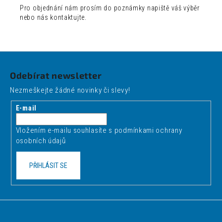
Pro objednání nám prosím do poznámky napiště váš výběr
nebo nás kontaktujte.
Z
á
Odebírat newsletter
p
Nezmeškejte žádné novinky či slevy!
a
t
E-mail
í
Vložením e-mailu souhlasíte s
podmínkami ochrany
osobních údajů
PŘIHLÁSIT SE