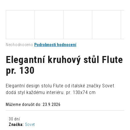
a
j
í
t
?
Průměrné
Neohodnoceno
Podrobnosti hodnocení
hodnocení
produktu
Elegantní kruhový stůl Flute
je
0,0
pr. 130
HLEDAT
z
5
hvězdiček.
Elegantní design stolu Flute od italské značky Sovet
D
dodá styl každému interiéru. pr. 130x74 cm
o
p
Můžeme doručit do:
23.9.2026
o
r
30 dní
u
Značka:
Sovet