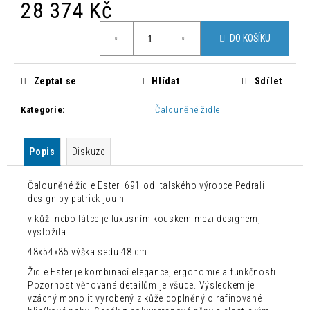
č
28 374 Kč
u
Měrná
j
DO KOŠÍKU
cena:
e
m
e
Zeptat se
Hlídat
Sdílet
Kategorie
:
Čalouněné židle
MODERNÍ
PROPLÉTANÉ
KŘESLO
Popis
Diskuze
AVATAR
3
450
Čalouněné židle Ester 691 od italského výrobce Pedrali
Kč
design by
patrick jouin
Původně:
v kůži nebo látce je luxusním kouskem mezi designem,
5
016
vysložila
Kč
48x54x85 výška sedu 48 cm
Židle Ester je kombinací elegance, ergonomie a funkčnosti.
Pozornost věnovaná detailům je všude. Výsledkem je
vzácný monolit vyrobený z kůže doplněný o rafinované