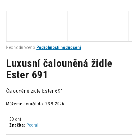
a
j
í
t
?
Průměrné
Neohodnoceno
Podrobnosti hodnocení
hodnocení
produktu
Luxusní čalouněná židle
je
0,0
Ester 691
HLEDAT
z
5
hvězdiček.
Čalouněné židle Ester 691
D
Můžeme doručit do:
23.9.2026
o
p
o
30 dní
r
Značka:
Pedrali
u