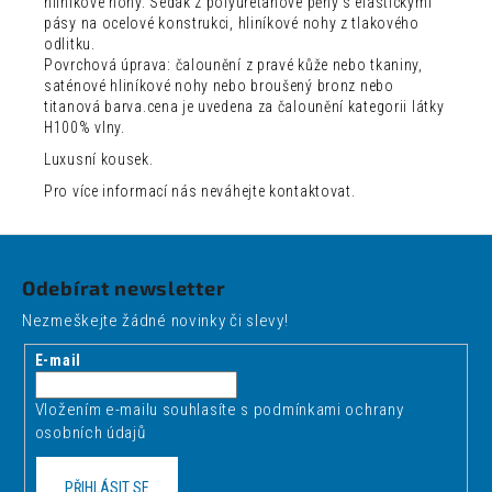
hliníkové nohy. Sedák z polyuretanové pěny s elastickými
pásy na ocelové konstrukci, hliníkové nohy z tlakového
odlitku.
Povrchová úprava: čalounění z pravé kůže nebo tkaniny,
saténové hliníkové nohy nebo broušený bronz nebo
titanová barva.cena je uvedena za čalounění kategorii látky
H100% vlny.
Luxusní kousek.
Pro více informací nás neváhejte kontaktovat.
Z
á
Odebírat newsletter
p
Nezmeškejte žádné novinky či slevy!
a
t
E-mail
í
Vložením e-mailu souhlasíte s
podmínkami ochrany
osobních údajů
PŘIHLÁSIT SE