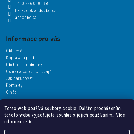
+420 776 000 168
Facebook addobbo.cz
addobbo.cz
Informace pro vás
Oblíbené
Doprava a platba
Obchodní podmínky
Ochrana osobních údajů
Jak nakupovat
Kontakty
O nás
Tento web používá soubory cookie. Dalším procházením
Facebook
tohoto webu vyjadřujete souhlas s jejich používáním.. Více
informací
zde
.