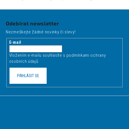
Z
á
Odebírat newsletter
p
Nezmeškejte žádné novinky či slevy!
a
t
E-mail
í
Vložením e-mailu souhlasíte s
podmínkami ochrany
osobních údajů
PŘIHLÁSIT SE