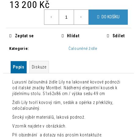
č
13 200 Kč
u
Měrná
j
DO KOŠÍKU
cena:
e
m
e
Zeptat se
Hlídat
Sdílet
Kategorie
:
Čalouněné židle
BAROVÁ
ŽIDLE
JOHN
Popis
Diskuze
JOHN
1
800
Luxusní čalouněná židle Lily na lakované kovové podnoži
Kč
od italské značky Montbel. Nádherný elegantní kousek k
Původně:
jídelnímu stolu. 51x62x86 cm / výška sedu 49 cm
7
500
Židli Lily tvoří kovový rám, sedák a opěrka z překližky,
Kč
celočalouněný.
Široký výběr materiálů, laková podnož.
Vzorník najdete v obrázkách.
Při objednání a dotazy nás prosím kontaktujte.