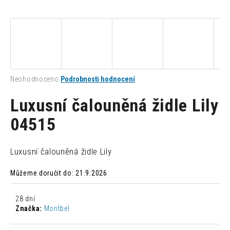
a
j
í
t
?
Průměrné
Neohodnoceno
Podrobnosti hodnocení
hodnocení
produktu
Luxusní čalouněná židle Lily
je
0,0
04515
HLEDAT
z
5
hvězdiček.
Luxusní čalouněná židle Lily
D
Můžeme doručit do:
21.9.2026
o
p
o
28 dní
r
Značka:
Montbel
u