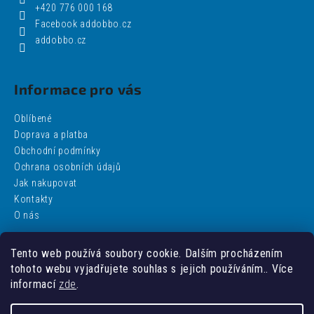
+420 776 000 168
Facebook addobbo.cz
addobbo.cz
Informace pro vás
Oblíbené
Doprava a platba
Obchodní podmínky
Ochrana osobních údajů
Jak nakupovat
Kontakty
O nás
Tento web používá soubory cookie. Dalším procházením
Facebook
tohoto webu vyjadřujete souhlas s jejich používáním.. Více
informací
zde
.