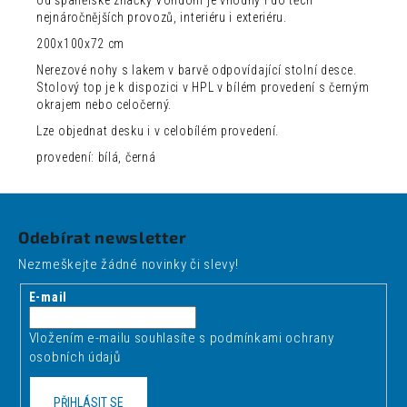
nejnáročnějších provozů, interiéru i exteriéru.
200x100x72 cm
Nerezové nohy s lakem v barvě odpovídající stolní desce.
Stolový top je k dispozici v HPL v bílém provedení s černým
okrajem nebo celočerný.
Lze objednat desku i v celobílém provedení.
provedení: bílá, černá
Z
á
Odebírat newsletter
p
Nezmeškejte žádné novinky či slevy!
a
t
E-mail
í
Vložením e-mailu souhlasíte s
podmínkami ochrany
osobních údajů
PŘIHLÁSIT SE