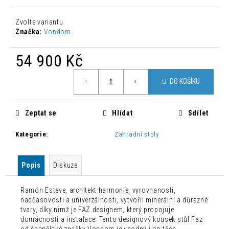
č
u
Zvolte variantu
j
Značka:
Vondom
e
m
54 900 Kč
e
Měrná
DO KOŠÍKU
cena:
MODERNÍ
LEHÁTKO
IBIZA
Zeptat se
Hlídat
Sdílet
SUN
9
Kategorie
:
Zahradní stoly
150
Kč
Popis
Diskuze
Ramón Esteve, architekt harmonie, vyrovnanosti,
nadčasovosti a univerzálnosti, vytvořil minerální a důrazné
tvary, díky nimž je FAZ designem, který propojuje
domácnosti a instalace. Tento designový kousek stůl Faz
od španělské značky Vondom je vhodný i do těch