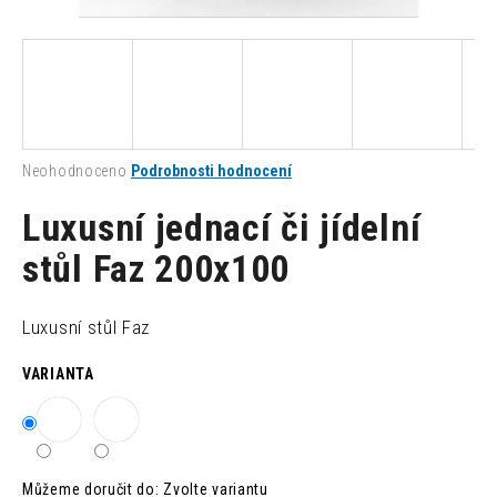
a
j
í
t
?
Průměrné
Neohodnoceno
Podrobnosti hodnocení
hodnocení
produktu
Luxusní jednací či jídelní
je
0,0
stůl Faz 200x100
HLEDAT
z
5
hvězdiček.
Luxusní stůl Faz
D
VARIANTA
o
p
o
r
u
Můžeme doručit do:
Zvolte variantu