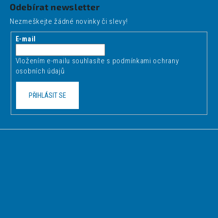
á
Odebírat newsletter
p
Nezmeškejte žádné novinky či slevy!
a
t
E-mail
í
Vložením e-mailu souhlasíte s
podmínkami ochrany
osobních údajů
PŘIHLÁSIT SE