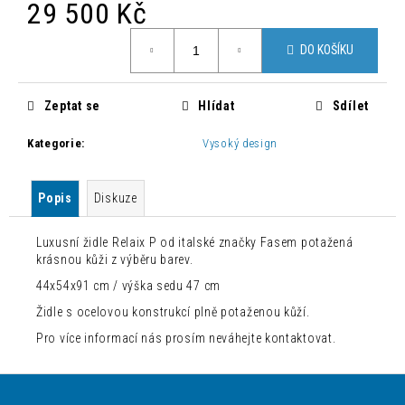
č
29 500 Kč
u
Měrná
j
DO KOŠÍKU
cena:
e
m
e
Zeptat se
Hlídat
Sdílet
Kategorie
:
Vysoký design
MODERNÍ
STOLEK
TOY
Popis
Diskuze
ZELENÝ
2
000
Luxusní židle Relaix P od italské značky Fasem potažená
Kč
krásnou kůži z výběru barev.
Původně:
44x54x91 cm / výška sedu 47 cm
3
200
Židle s ocelovou konstrukcí plně potaženou kůží.
Kč
Pro více informací nás prosím neváhejte kontaktovat.
Z