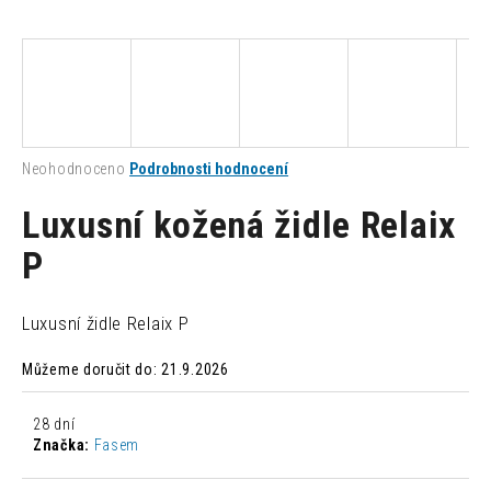
a
j
í
t
?
Průměrné
Neohodnoceno
Podrobnosti hodnocení
hodnocení
produktu
Luxusní kožená židle Relaix
je
0,0
P
HLEDAT
z
5
hvězdiček.
Luxusní židle Relaix P
D
Můžeme doručit do:
21.9.2026
o
p
o
28 dní
r
Značka:
Fasem
u