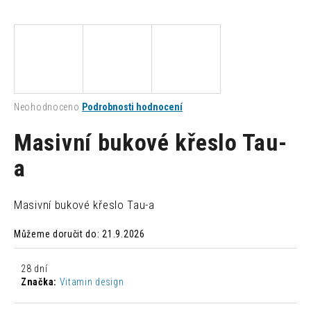
a
j
í
t
?
Průměrné
Neohodnoceno
Podrobnosti hodnocení
hodnocení
produktu
Masivní bukové křeslo Tau-
je
0,0
a
HLEDAT
z
5
hvězdiček.
Masivní bukové křeslo Tau-a
D
Můžeme doručit do:
21.9.2026
o
p
o
28 dní
r
Značka:
Vitamin design
u