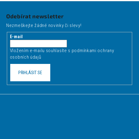
Z
á
Odebírat newsletter
p
Nezmeškejte žádné novinky či slevy!
a
t
E-mail
í
Vložením e-mailu souhlasíte s
podmínkami ochrany
osobních údajů
PŘIHLÁSIT SE