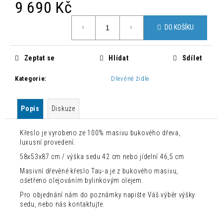
č
9 690 Kč
u
Měrná
j
DO KOŠÍKU
cena:
e
m
e
Zeptat se
Hlídat
Sdílet
Kategorie
:
Dřevěné židle
MODERNÍ
JÍDELNÍ
ŽIDLE
Popis
Diskuze
ZAHIRA
2
KUSY
Křeslo je vyrobeno ze 100% masivu bukového dřeva,
2
luxusní provedení.
500
58x53x87 cm / výška sedu 42 cm nebo jídelní 46,5 cm
Kč
Původně:
Masivní dřevěné křeslo Tau-a je z bukového masivu,
8
ošetřeno olejováním bylinkovým olejem.
300
Kč
Pro objednání nám do poznámky napište Váš výběr výšky
sedu, nebo nás kontaktujte.