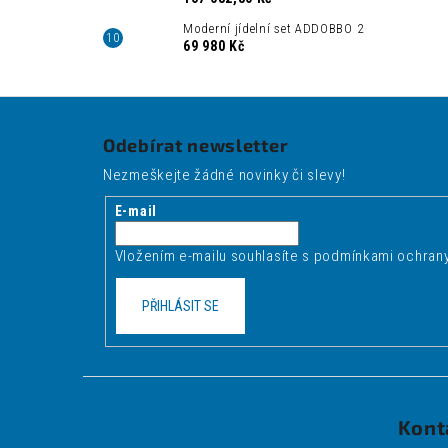
Moderní jídelní set ADDOBBO 2
69 980 Kč
Z
á
Odebírat newsletter
p
Nezmeškejte žádné novinky či slevy!
a
t
E-mail
í
Vložením e-mailu souhlasíte s
podmínkami ochrany
PŘIHLÁSIT SE
Kont