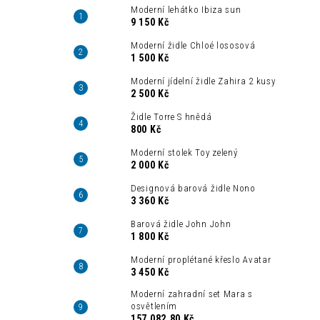
Moderní lehátko Ibiza sun
9 150 Kč
Moderní židle Chloé lososová
1 500 Kč
Moderní jídelní židle Zahira 2 kusy
2 500 Kč
Židle Torre S hnědá
800 Kč
Moderní stolek Toy zelený
2 000 Kč
Designová barová židle Nono
3 360 Kč
Barová židle John John
1 800 Kč
Moderní proplétané křeslo Avatar
3 450 Kč
Moderní zahradní set Mara s
osvětlením
157 082,80 Kč