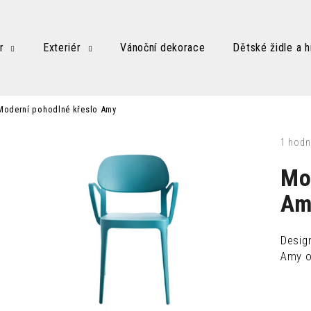
r
Exteriér
Vánoční dekorace
Dětské židle a h
Co potřebujete najít?
Moderní pohodlné křeslo Amy
HLEDAT
Průměr
1 hodn
hodnoc
produk
Mo
je
Doporučujeme
1,0
Am
z
5
hvězdič
Desig
Amy o