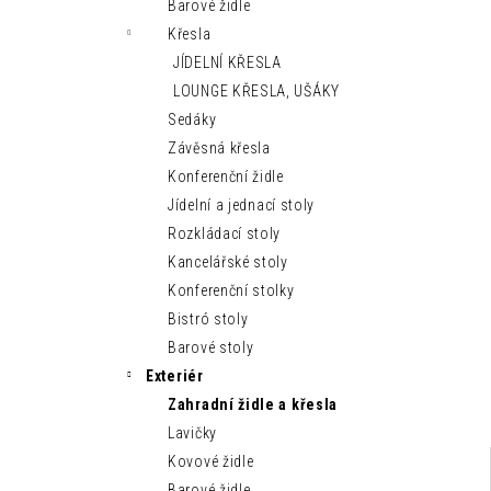
MODERNÍ LEHÁTKO IBIZA SUN
Barové židle
n
9 150 Kč
Křesla
e
JÍDELNÍ KŘESLA
l
LOUNGE KŘESLA, UŠÁKY
Sedáky
Závěsná křesla
Konferenční židle
Jídelní a jednací stoly
Rozkládací stoly
Kancelářské stoly
Konferenční stolky
Bistró stoly
Barové stoly
Exteriér
Zahradní židle a křesla
Lavičky
Kovové židle
Barové židle