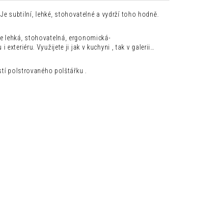
 Je subtilní, lehké, stohovatelné a vydrží toho hodně.
e lehká, stohovatelná, ergonomická-
xteriéru. Využijete ji jak v kuchyni , tak v galerii…
stí polstrovaného polštářku .