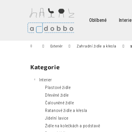
K
Přejít
na
o
obsah
Zpět
Zpět
š
Oblíbené
Interie
do
do
í
k
obchodu
obchodu
Domů
Exteriér
Zahradní židle a křesla
P
o
Kategorie
Přeskočit
s
kategorie
t
Interier
r
Plastové židle
a
Dřevěné židle
n
Čalouněné židle
n
Ratanové židle a křesla
í
Jídelní lavice
p
Židle na kolečkách a podstavě
a