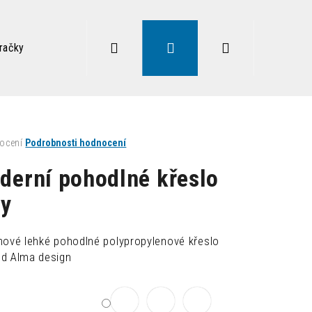
Hledat
Přihlášení
Nákupní
račky
Zdravé sezení
Doplňky
Lampy
Vysoký
košík
né
ocení
Podrobnosti hodnocení
ení
tu
derní pohodlné křeslo
y
ek.
nové lehké pohodlné polypropylenové křeslo
d Alma design
Následující