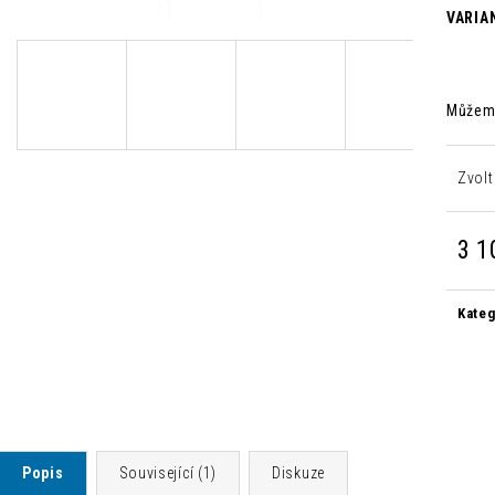
MODERNÍ ŽIDLE CHLOÉ LOSOSOVÁ
MODERNÍ JÍDELNÍ
VARIA
1 500 Kč
2 500 Kč
Původně:
4 235 Kč
Původně:
8 300 
Můžeme
Zvolt
3 1
Měrn
cena:
Kateg
Popis
Související (1)
Diskuze