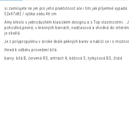
si zamilujete ne jen pro jeho praktičnost ale i tím jak příjemně vypadá.
52x47x82 / výška sedu 46 cm
Amy křeslo v jednoduchém klasickém designu a s Top vlastnostmi. . J
pohodlná,pevná, v krásných barvách, nadčasová a vhodná do interiéru i e
je skvělá.
Je z polypropylénu v široké škále pěkných barev a nabízí se i s možno
Ihned k odběru provedení bílá.
barvy: bílá B, červená RS, antracit A, béžová S, tyrkysová BS, žlutá