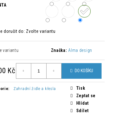
 ŽIDLE ZAHIRA 2 KUSY
NTA
Kč
 doručit do:
Zvolte variantu
e variantu
Značka:
Alma design
00 Kč
DO KOŠÍKU
á
Tisk
orie
:
Zahradní židle a křesla
Zeptat se
Hlídat
Sdílet