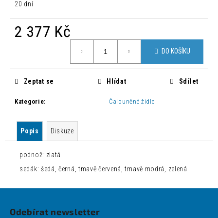
č
20 dní
u
j
2 377 Kč
e
m
Měrná
DO KOŠÍKU
cena:
e
Zeptat se
Hlídat
Sdílet
BAROVÁ
ŽIDLE
JOHN
Kategorie
:
Čalouněné židle
JOHN
1
800
Popis
Diskuze
Kč
Původně:
7
podnož: zlatá
500
sedák: šedá, černá, tmavě červená, tmavě modrá, zelená
Kč
Z
á
Odebírat newsletter