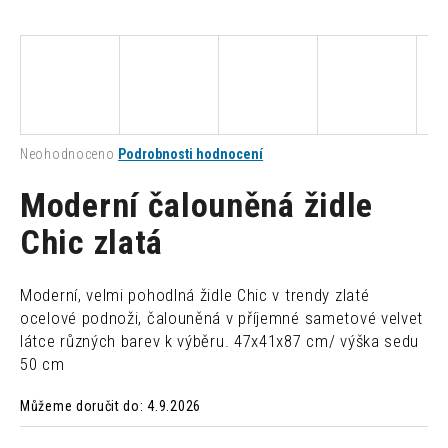
a
j
í
t
?
Průměrné
Neohodnoceno
Podrobnosti hodnocení
hodnocení
produktu
Moderní čalouněná židle
je
0,0
Chic zlatá
HLEDAT
z
5
hvězdiček.
Moderní, velmi pohodlná židle Chic v trendy zlaté
D
ocelové podnoži, čalouněná v příjemné sametové velvet
o
látce různých barev k výběru. 47x41x87 cm/ výška sedu
p
50 cm
o
r
Můžeme doručit do:
4.9.2026
u