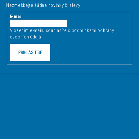
p
Nezmeškejte žádné novinky či slevy!
a
t
E-mail
í
Vložením e-mailu souhlasíte s
podmínkami ochrany
osobních údajů
PŘIHLÁSIT SE