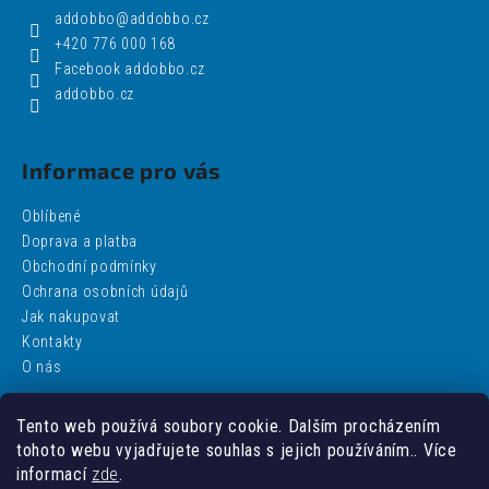
addobbo
@
addobbo.cz
+420 776 000 168
Facebook addobbo.cz
addobbo.cz
Informace pro vás
Oblíbené
Doprava a platba
Obchodní podmínky
Ochrana osobních údajů
Jak nakupovat
Kontakty
O nás
Tento web používá soubory cookie. Dalším procházením
Facebook
tohoto webu vyjadřujete souhlas s jejich používáním.. Více
informací
zde
.