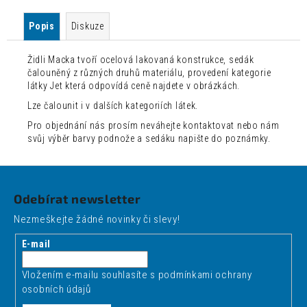
Popis
Diskuze
Židli Macka tvoří ocelová lakovaná konstrukce, sedák
čalouněný z různých druhů materiálu, provedení kategorie
látky Jet která odpovídá ceně najdete v obrázkách.
Lze čalounit i v dalších kategoriích látek.
Pro objednání nás prosím neváhejte kontaktovat nebo nám
svůj výběr barvy podnože a sedáku napište do poznámky.
Z
á
Odebírat newsletter
p
Nezmeškejte žádné novinky či slevy!
a
t
E-mail
í
Vložením e-mailu souhlasíte s
podmínkami ochrany
osobních údajů