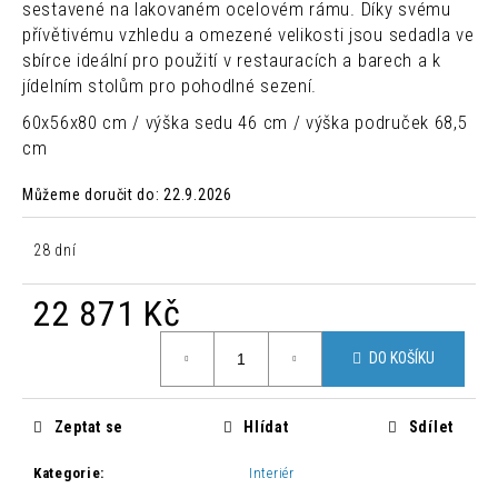
č
sestavené na lakovaném ocelovém rámu. Díky svému
u
přívětivému vzhledu a omezené velikosti jsou sedadla ve
j
sbírce ideální pro použití v restauracích a barech a k
e
jídelním stolům pro pohodlné sezení.
m
60x56x80 cm / výška sedu 46 cm / výška područek 68,5
e
cm
DESIGNOVÁ
Můžeme doručit do:
22.9.2026
BAROVÁ
ŽIDLE
NONO
28 dní
3
360
22 871 Kč
Kč
Původně:
Měrná
5
DO KOŠÍKU
cena:
600
Kč
Zeptat se
Hlídat
Sdílet
Kategorie
:
Interiér