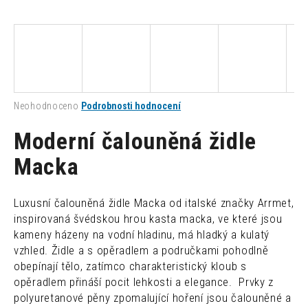
a
j
í
t
?
Průměrné
Neohodnoceno
Podrobnosti hodnocení
hodnocení
produktu
Moderní čalouněná židle
je
0,0
Macka
HLEDAT
z
5
hvězdiček.
Luxusní čalouněná židle Macka od italské značky Arrmet,
D
inspirovaná švédskou hrou kasta macka, ve které jsou
o
kameny házeny na vodní hladinu, má hladký a kulatý
p
vzhled. Židle a s opěradlem a područkami pohodlně
o
obepínají tělo, zatímco charakteristický kloub s
r
opěradlem přináší pocit lehkosti a elegance. Prvky z
u
polyuretanové pěny zpomalující hoření jsou čalouněné a