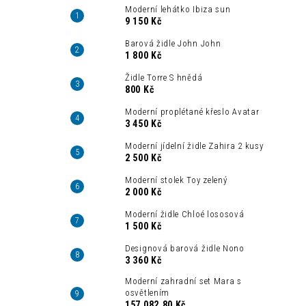
Moderní lehátko Ibiza sun
9 150 Kč
Barová židle John John
1 800 Kč
Židle Torre S hnědá
800 Kč
Moderní proplétané křeslo Avatar
3 450 Kč
Moderní jídelní židle Zahira 2 kusy
2 500 Kč
Moderní stolek Toy zelený
2 000 Kč
Moderní židle Chloé lososová
1 500 Kč
Designová barová židle Nono
3 360 Kč
Moderní zahradní set Mara s
osvětlením
157 082,80 Kč