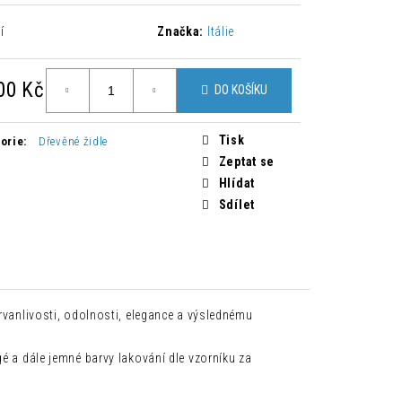
HNĚDÁ
í
Značka:
Itálie
Kč
00 Kč
DO KOŠÍKU
á
Tisk
orie
:
Dřevěné židle
Zeptat se
Hlídat
Sdílet
trvanlivosti, odolnosti, elegance a výslednému
é a dále jemné barvy lakování dle vzorníku za