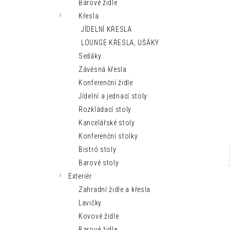
MODERNÍ LEHÁTKO IBIZA SUN
Barové židle
n
9 150 Kč
Křesla
e
JÍDELNÍ KŘESLA
l
LOUNGE KŘESLA, UŠÁKY
Sedáky
Závěsná křesla
Konferenční židle
Jídelní a jednací stoly
Rozkládací stoly
Kancelářské stoly
Konferenční stolky
Bistró stoly
Barové stoly
Exteriér
Zahradní židle a křesla
Lavičky
Kovové židle
Barové židle