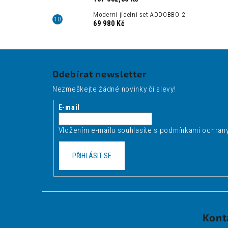
Moderní jídelní set ADDOBBO 2
69 980 Kč
Z
á
Odebírat newsletter
p
Nezmeškejte žádné novinky či slevy!
a
t
E-mail
í
Vložením e-mailu souhlasíte s
podmínkami ochrany
PŘIHLÁSIT SE
Kont