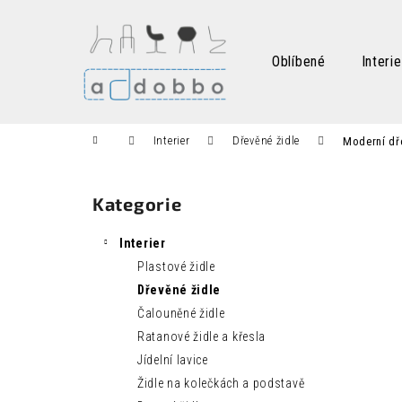
K
Přejít
na
o
obsah
Zpět
Zpět
š
Oblíbené
Interie
do
do
í
k
obchodu
obchodu
Domů
Interier
Dřevěné židle
Moderní dř
P
o
Kategorie
Přeskočit
s
kategorie
t
Interier
r
Plastové židle
a
Dřevěné židle
n
Čalouněné židle
n
Ratanové židle a křesla
í
Jídelní lavice
p
Židle na kolečkách a podstavě
a