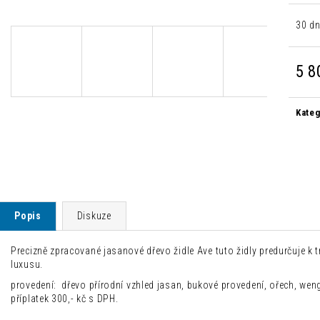
BAROVÁ ŽIDLE JOHN JOHN
ŽIDLE TORRE S 
1 800 Kč
800 Kč
30 dn
Původně:
7 500 Kč
Původně:
1 762 
5 8
Měrn
cena:
Kateg
Popis
Diskuze
Precizně zpracované jasanové dřevo židle Ave tuto židly predurčuje k 
luxusu.
provedení: dřevo přírodní vzhled jasan, bukové provedení, ořech, weng
příplatek 300,- kč s DPH.