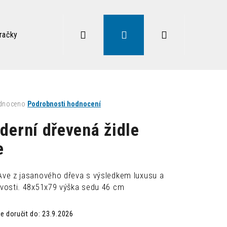
Hledat
Přihlášení
Nákupní
račky
Zdravé sezení
Doplňky
Lampy
Vysoký
košík
né
dnoceno
Podrobnosti hodnocení
ení
tu
derní dřevená židle
e
ek.
 Ave z jasanového dřeva s výsledkem luxusu a
livosti. 48x51x79 výška sedu 46 cm
Následující
 doručit do:
23.9.2026