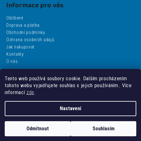
Informace pro vás
Oblíbené
Doprava a platba
Obchodní podmínky
Ochrana osobních údajů
Jak nakupovat
Kontakty
O nás
Tento web používá soubory cookie. Dalším procházením
Facebook
tohoto webu vyjadřujete souhlas s jejich používáním.. Více
informací
zde
.
Nastavení
Vytvořil Shoptet
Odmítnout
Souhlasím
Copyright 2026
addobbo
. Všechna práva vyhrazena.