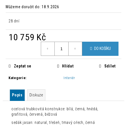
č
u
Můžeme doručit do:
18.9.2026
j
e
28 dní
m
e
10 759 Kč
Měrná
MODERNÍ
DO KOŠÍKU
cena:
ZAHRADNÍ
SET
MARA
Zeptat se
Hlídat
Sdílet
S
OSVĚTLENÍM
Kategorie
:
Interiér
157
082,80
Kč
Původně:
Popis
Diskuze
224
404
ocelová trubkovitá konstrukce: bílá, černá, hnědá,
Kč
grafitová, červená, béžová
sedák jasan: natural, třešeň, tmavý ořech, černá