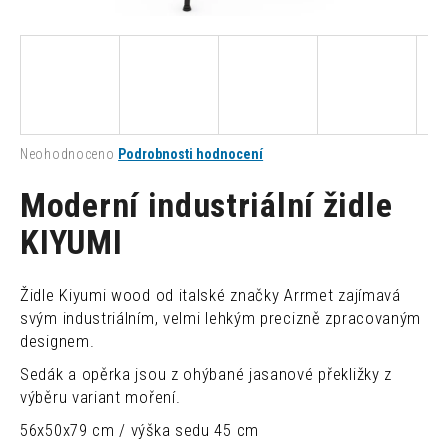
a
j
í
t
?
Průměrné
Neohodnoceno
Podrobnosti hodnocení
hodnocení
produktu
Moderní industriální židle
je
0,0
KIYUMI
HLEDAT
z
5
hvězdiček.
Židle Kiyumi wood od italské značky Arrmet zajímavá
D
svým industriálním, velmi lehkým precizně zpracovaným
o
designem.
p
Sedák a opěrka jsou z ohýbané jasanové překližky z
o
výběru variant moření.
r
u
56x50x79 cm / výška sedu 45 cm