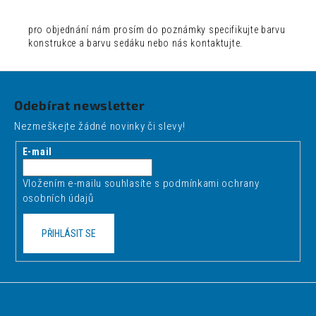
pro objednání nám prosím do poznámky specifikujte barvu
konstrukce a barvu sedáku nebo nás kontaktujte.
Z
á
Odebírat newsletter
p
Nezmeškejte žádné novinky či slevy!
a
t
E-mail
í
Vložením e-mailu souhlasíte s
podmínkami ochrany
osobních údajů
PŘIHLÁSIT SE