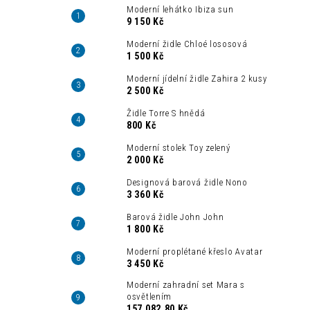
Moderní lehátko Ibiza sun
9 150 Kč
Moderní židle Chloé lososová
1 500 Kč
Moderní jídelní židle Zahira 2 kusy
2 500 Kč
Židle Torre S hnědá
800 Kč
Moderní stolek Toy zelený
2 000 Kč
Designová barová židle Nono
3 360 Kč
Barová židle John John
1 800 Kč
Moderní proplétané křeslo Avatar
3 450 Kč
Moderní zahradní set Mara s
osvětlením
157 082,80 Kč