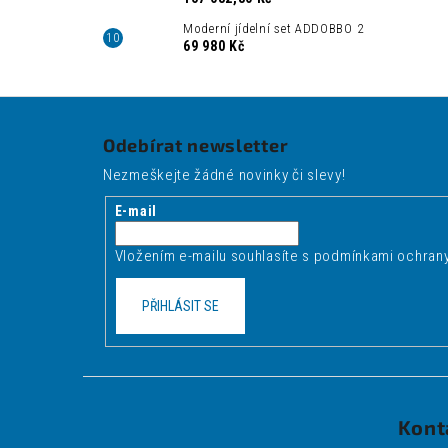
Moderní jídelní set ADDOBBO 2
69 980 Kč
Z
á
Odebírat newsletter
p
Nezmeškejte žádné novinky či slevy!
a
t
E-mail
í
Vložením e-mailu souhlasíte s
podmínkami ochrany
PŘIHLÁSIT SE
Kont