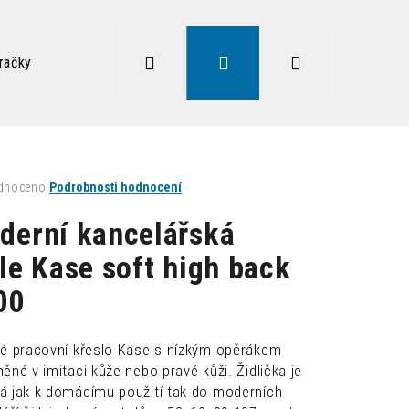
Hledat
Přihlášení
Nákupní
račky
Zdravé sezení
Doplňky
Lampy
Vysoký
košík
né
dnoceno
Podrobnosti hodnocení
ení
tu
derní kancelářská
le Kase soft high back
00
ek.
vé pracovní křeslo Kase s nízkým opěrákem
Následující
ěné v imitaci kůže nebo pravé kůži. Židlička je
á jak k domácímu použití tak do moderních