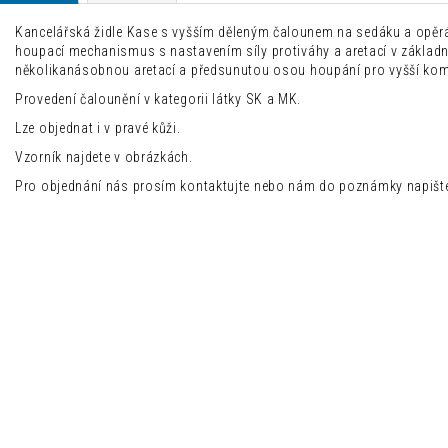
Kancelářská židle Kase s vyšším děleným čalounem na sedáku a opě
houpací mechanismus s nastavením síly protiváhy a aretací v základn
několikanásobnou aretací a předsunutou osou houpání pro vyšší komf
Provedení čalounění v kategorii látky SK a MK.
Lze objednat i v pravé kůži.
Vzorník najdete v obrázkách.
Pro objednání nás prosím kontaktujte nebo nám do poznámky napište