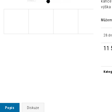
kance
MODERNÍ ŽIDLE CHLOÉ LOSOSOVÁ
MODERNÍ JÍDELNÍ
výška
1 500 Kč
2 500 Kč
Původně:
4 235 Kč
Původně:
8 300 
Můžeme
28 dn
11 
Měrn
cena:
Kateg
Popis
Diskuze