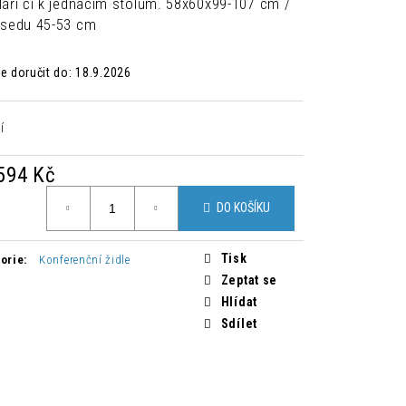
láří či k jednacím stolům. 58x60x99-107 cm /
 ŽIDLE ZAHIRA 2 KUSY
 sedu 45-53 cm
Kč
 doručit do:
18.9.2026
í
594 Kč
á
DO KOŠÍKU
Tisk
orie
:
Konferenční židle
Zeptat se
Hlídat
Sdílet