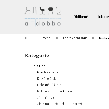
K
Přejít
na
o
obsah
Zpět
Zpět
š
Oblíbené
Interie
do
do
í
k
obchodu
obchodu
Domů
Interier
Konferenční židle
Modern
P
o
Kategorie
Přeskočit
s
kategorie
t
Interier
r
Plastové židle
a
Dřevěné židle
n
Čalouněné židle
n
Ratanové židle a křesla
í
Jídelní lavice
p
Židle na kolečkách a podstavě
a