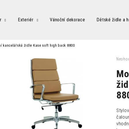
r
Exteriér
Vánoční dekorace
Dětské židle a h
Co potřebujete najít?
í kancelářská židle Kase soft high back 8800
HLEDAT
Průměr
Neoho
hodnoc
produk
Mo
je
Doporučujeme
0,0
žid
z
88
5
hvězdič
Stylo
čaloun
vhodn