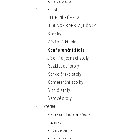
MODERNÍ LEHÁTKO IBIZA SUN
Barové židle
n
9 150 Kč
Křesla
e
JÍDELNÍ KŘESLA
l
LOUNGE KŘESLA, UŠÁKY
Sedáky
Závěsná křesla
Konferenční židle
Jídelní a jednací stoly
Rozkládací stoly
Kancelářské stoly
Konferenční stolky
Bistró stoly
Barové stoly
Exteriér
Zahradní židle a křesla
Lavičky
Kovové židle
Barové židle