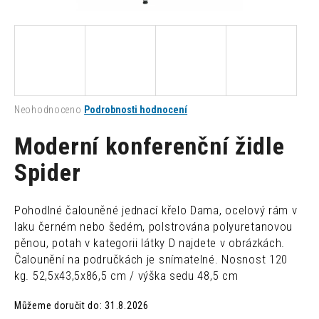
a
j
í
t
?
Průměrné
Neohodnoceno
Podrobnosti hodnocení
hodnocení
produktu
Moderní konferenční židle
je
0,0
Spider
HLEDAT
z
5
hvězdiček.
Pohodlné čalouněné jednací křelo Dama, ocelový rám v
D
laku černém nebo šedém, polstrována polyuretanovou
o
pěnou, potah v kategorii látky D najdete v obrázkách.
p
Čalounění na područkách je snímatelné. Nosnost 120
o
kg. 52,5x43,5x86,5 cm / výška sedu 48,5 cm
r
u
Můžeme doručit do:
31.8.2026