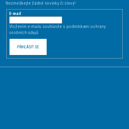
Nezmeškejte žádné novinky či slevy!
a
t
E-mail
í
Vložením e-mailu souhlasíte s
podmínkami ochrany
osobních údajů
PŘIHLÁSIT SE