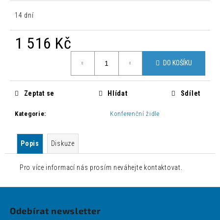
č
u
14 dní
j
e
1 516 Kč
m
e
Měrná
DO KOŠÍKU
cena:
ŽIDLE
TORRE
Zeptat se
Hlídat
Sdílet
S
HNĚDÁ
Kategorie
:
Konferenční židle
800
Kč
Původně:
Popis
Diskuze
1
762
Kč
Pro více informací nás prosím neváhejte kontaktovat.
Z
á
Odebírat newsletter
p