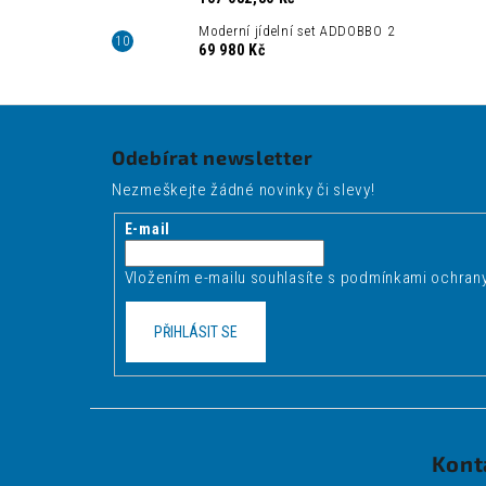
Moderní jídelní set ADDOBBO 2
69 980 Kč
Z
á
Odebírat newsletter
p
Nezmeškejte žádné novinky či slevy!
a
t
E-mail
í
Vložením e-mailu souhlasíte s
podmínkami ochrany
PŘIHLÁSIT SE
Kont