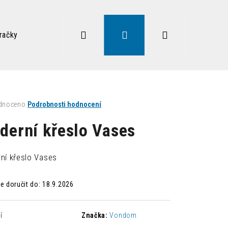
Hledat
Přihlášení
Nákupní
račky
Zdravé sezení
Doplňky
Lampy
Vysoký
košík
né
dnoceno
Podrobnosti hodnocení
ení
tu
derní křeslo Vases
ní křeslo Vases
ek.
 doručit do:
18.9.2026
Následující
í
Značka:
Vondom