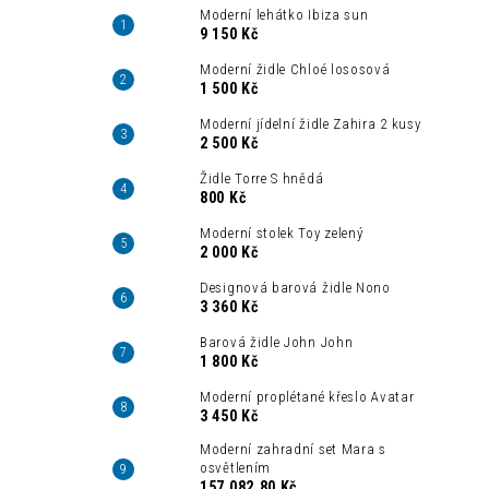
Moderní lehátko Ibiza sun
9 150 Kč
Moderní židle Chloé lososová
1 500 Kč
Moderní jídelní židle Zahira 2 kusy
2 500 Kč
Židle Torre S hnědá
800 Kč
Moderní stolek Toy zelený
2 000 Kč
Designová barová židle Nono
3 360 Kč
Barová židle John John
1 800 Kč
Moderní proplétané křeslo Avatar
3 450 Kč
Moderní zahradní set Mara s
osvětlením
157 082,80 Kč