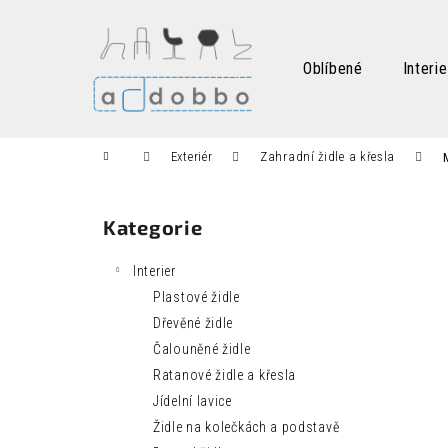
K
Přejít
na
o
obsah
Zpět
Zpět
š
Oblíbené
Interie
do
do
í
k
obchodu
obchodu
Domů
Exteriér
Zahradní židle a křesla
P
o
Kategorie
Přeskočit
s
kategorie
t
Interier
r
Plastové židle
a
Dřevěné židle
n
Čalouněné židle
n
Ratanové židle a křesla
í
Jídelní lavice
p
Židle na kolečkách a podstavě
a