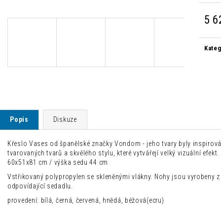
MODERNÍ ŽIDLE CHLOÉ LOSOSOVÁ
MODERNÍ JÍDELNÍ
1 500 Kč
2 500 Kč
5 6
Původně:
4 235 Kč
Původně:
8 300 
Měrn
cena:
Kateg
Popis
Diskuze
Křeslo Vases od španělské značky Vondom - jeho tvary byly inspiro
tvarovaných tvarů a skvělého stylu, které vytvářejí velký vizuální efekt.
60x51x81 cm / výška sedu 44 cm
Vstřikovaný polypropylen se skleněnými vlákny. Nohy jsou vyrobeny z
odpovídající sedadlu.
provedení: bílá, černá, červená, hnědá, béžová(ecru)