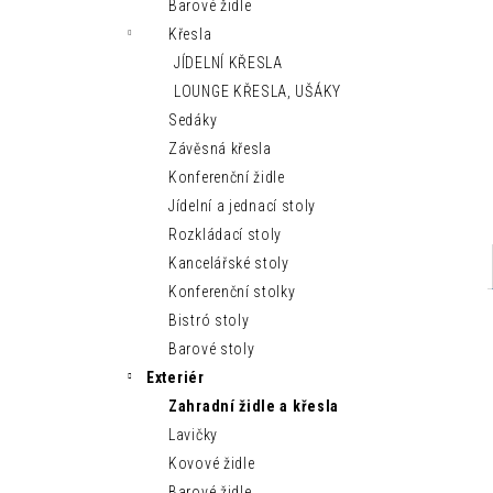
MODERNÍ LEHÁTKO IBIZA SUN
Barové židle
n
9 150 Kč
Křesla
e
JÍDELNÍ KŘESLA
l
LOUNGE KŘESLA, UŠÁKY
Sedáky
Závěsná křesla
Konferenční židle
Jídelní a jednací stoly
Rozkládací stoly
Kancelářské stoly
Konferenční stolky
Bistró stoly
Barové stoly
Exteriér
Zahradní židle a křesla
Lavičky
Kovové židle
Barové židle