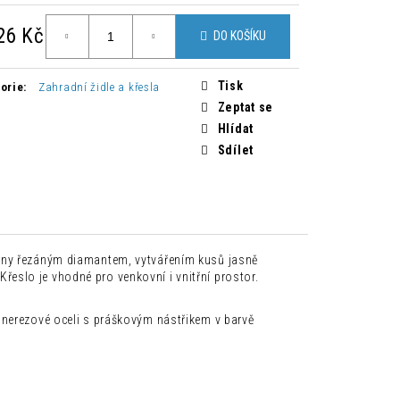
 ŽIDLE ZAHIRA 2 KUSY
26 Kč
DO KOŠÍKU
Kč
á
Tisk
orie
:
Zahradní židle a křesla
Zeptat se
Hlídat
Sdílet
vány řezáným diamantem, vytvářením kusů jasně
 Křeslo je vhodné pro venkovní i vnitřní prostor.
 nerezové oceli s práškovým nástřikem v barvě