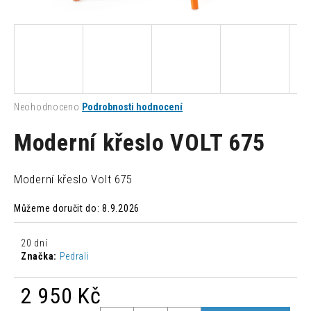
a
j
í
t
?
Průměrné
Neohodnoceno
Podrobnosti hodnocení
hodnocení
produktu
Moderní křeslo VOLT 675
je
0,0
HLEDAT
z
Moderní křeslo Volt 675
5
hvězdiček.
Můžeme doručit do:
8.9.2026
D
o
20 dní
p
Značka:
Pedrali
o
r
2 950 Kč
u