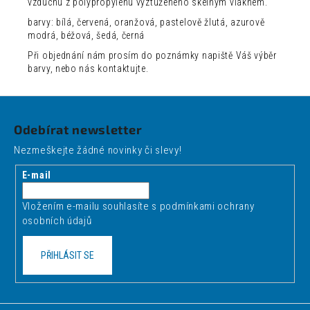
vzduchu z polypropylenu vyztuženého skelným vláknem.
barvy: bílá, červená, oranžová, pastelově žlutá, azurově
modrá, béžová, šedá, černá
Při objednání nám prosím do poznámky napiště Váš výběr
barvy, nebo nás kontaktujte.
Z
á
Odebírat newsletter
p
Nezmeškejte žádné novinky či slevy!
a
t
E-mail
í
Vložením e-mailu souhlasíte s
podmínkami ochrany
osobních údajů
PŘIHLÁSIT SE