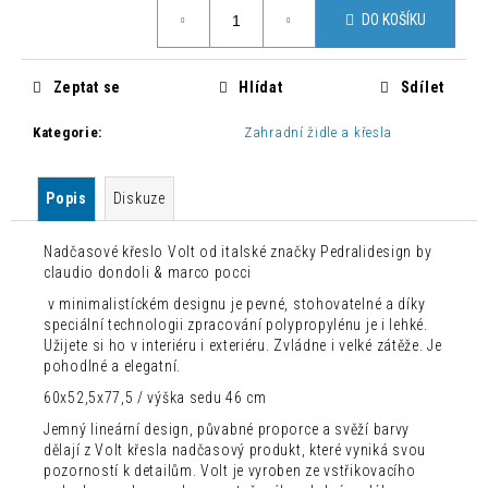
č
Měrná
DO KOŠÍKU
cena:
u
j
e
Zeptat se
Hlídat
Sdílet
m
e
Kategorie
:
Zahradní židle a křesla
MODERNÍ
Popis
Diskuze
ŽIDLE
CHLOÉ
LOSOSOVÁ
Nadčasové křeslo Volt od italské značky Pedralidesign by
1
claudio dondoli & marco pocci
500
v minimalistíckém designu je pevné, stohovatelné a díky
Kč
speciální technologii zpracování polypropylénu je i lehké.
Původně:
4
Užijete si ho v interiéru i exteriéru. Zvládne i velké zátěže. Je
235
pohodlné a elegatní.
Kč
60x52,5x77,5 / výška sedu 46 cm
Jemný lineární design, půvabné proporce a svěží barvy
dělají z Volt křesla nadčasový produkt, které vyniká svou
pozorností k detailům. Volt je vyroben ze vstřikovacího