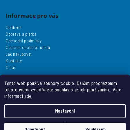
Informace pro vás
Oblíbené
Doprava a platba
Obchodní podmínky
Ochrana osobních údajů
Jak nakupovat
Kontakty
O nás
Tento web používá soubory cookie. Dalším procházením
Facebook
tohoto webu vyjadřujete souhlas s jejich používáním.. Více
informací
zde
.
Nastavení
Vytvořil Shoptet
Odmítnout
Souhlasím
Copyright 2026
addobbo
. Všechna práva vyhrazena.