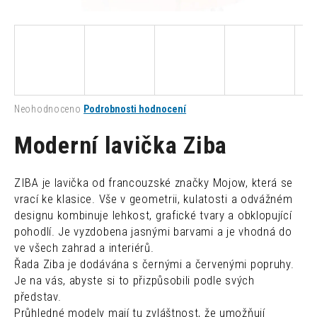
a
j
í
t
?
Průměrné
Neohodnoceno
Podrobnosti hodnocení
hodnocení
produktu
Moderní lavička Ziba
je
0,0
HLEDAT
z
ZIBA je lavička od francouzské značky Mojow, která se
5
vrací ke klasice. Vše v geometrii, kulatosti a odvážném
hvězdiček.
designu kombinuje lehkost, grafické tvary a obklopující
D
pohodlí. Je vyzdobena jasnými barvami a je vhodná do
o
ve všech zahrad a interiérů.
p
Řada Ziba je dodávána s černými a červenými popruhy.
o
Je na vás, abyste si to přizpůsobili podle svých
r
představ.
u
Průhledné modely mají tu zvláštnost, že umožňují