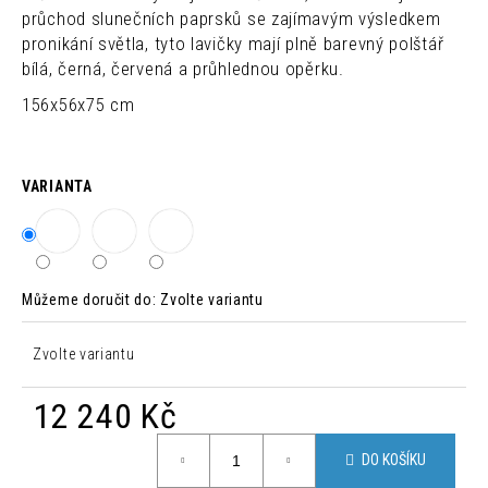
č
průchod slunečních paprsků se zajímavým výsledkem
u
pronikání světla, tyto lavičky mají plně barevný polštář
j
bílá, černá, červená a průhlednou opěrku.
e
m
156x56x75 cm
e
ŽIDLE
VARIANTA
TORRE
S
HNĚDÁ
800
Kč
Můžeme doručit do:
Zvolte variantu
Původně:
1
762
Zvolte variantu
Kč
12 240 Kč
Měrná
DO KOŠÍKU
cena: