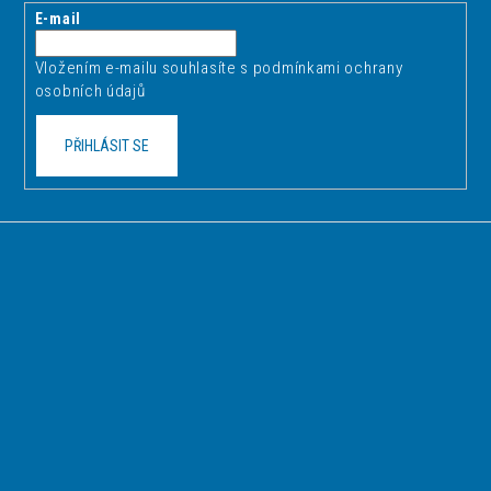
t
E-mail
í
Vložením e-mailu souhlasíte s
podmínkami ochrany
osobních údajů
PŘIHLÁSIT SE