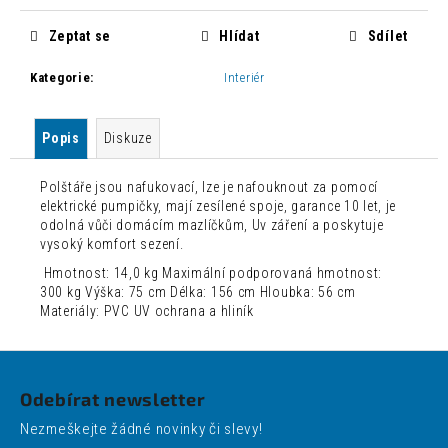
Zeptat se
Hlídat
Sdílet
Kategorie
:
Interiér
Popis
Diskuze
Polštáře jsou nafukovací, lze je nafouknout za pomocí
elektrické pumpičky, mají zesílené spoje, garance 10 let, je
odolná vůči domácím mazlíčkům, Uv záření a poskytuje
vysoký komfort sezení.
Hmotnost: 14,0 kg Maximální podporovaná hmotnost:
300 kg Výška: 75 cm Délka: 156 cm Hloubka: 56 cm
Materiály: PVC UV ochrana a hliník
Z
á
Odebírat newsletter
p
Nezmeškejte žádné novinky či slevy!
a