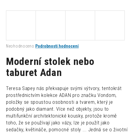
a
j
í
t
?
Průměrné
Neohodnoceno
Podrobnosti hodnocení
hodnocení
produktu
Moderní stolek nebo
je
0,0
taburet Adan
HLEDAT
z
5
hvězdiček.
Teresa Sapey nás překvapuje svými výtvory, tentokrát
D
prostřednictvím kolekce ADAN pro značku Vondom,
o
položky se spoustou osobnosti a tvarem, který je
p
podobný jako diamant. Více než objekty, jsou to
o
multifunkční architektonické kousky, protože kromě
r
toho, že se používají jako vázy, lze je použít jako
u
sedačky, květináče, pomocné stoly ... Jedná se o životní