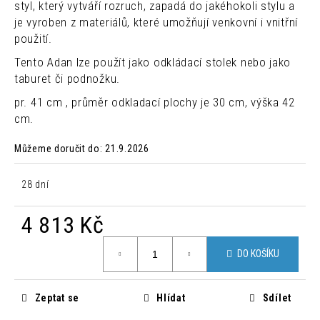
č
styl, který vytváří rozruch, zapadá do jakéhokoli stylu a
u
je vyroben z materiálů, které umožňují venkovní i vnitřní
j
použití.
e
Tento Adan lze použít jako odkládací stolek nebo jako
m
taburet či podnožku.
e
pr. 41 cm , průměr odkladací plochy je 30 cm, výška 42
cm.
MODERNÍ
PROPLÉTANÉ
KŘESLO
Můžeme doručit do:
21.9.2026
AVATAR
3
28 dní
450
Kč
Původně:
4 813 Kč
5
016
Měrná
Kč
DO KOŠÍKU
cena:
Zeptat se
Hlídat
Sdílet