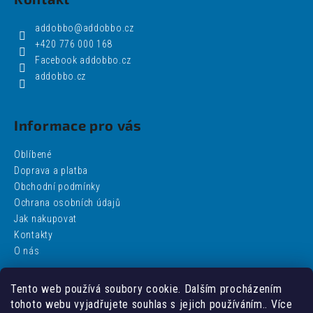
addobbo
@
addobbo.cz
+420 776 000 168
Facebook addobbo.cz
addobbo.cz
Informace pro vás
Oblíbené
Doprava a platba
Obchodní podmínky
Ochrana osobních údajů
Jak nakupovat
Kontakty
O nás
Tento web používá soubory cookie. Dalším procházením
Facebook
tohoto webu vyjadřujete souhlas s jejich používáním.. Více