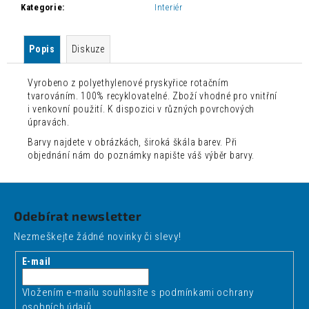
Kategorie
:
Interiér
Popis
Diskuze
Vyrobeno z polyethylenové pryskyřice rotačním
tvarováním. 100% recyklovatelné. Zboží vhodné pro vnitřní
i venkovní použití. K dispozici v různých povrchových
úpravách.
Barvy najdete v obrázkách, široká škála barev. Při
objednání nám do poznámky napište váš výběr barvy.
Z
á
Odebírat newsletter
p
Nezmeškejte žádné novinky či slevy!
a
t
E-mail
í
Vložením e-mailu souhlasíte s
podmínkami ochrany
osobních údajů