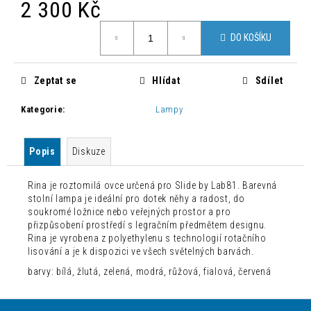
č
2 300 Kč
u
Měrná
j
DO KOŠÍKU
cena:
e
m
e
Zeptat se
Hlídat
Sdílet
Kategorie
:
Lampy
MODERNÍ
ŽIDLE
CHLOÉ
Popis
Diskuze
LOSOSOVÁ
1
500
Rina je roztomilá ovce určená pro Slide by Lab81. Barevná
Kč
stolní lampa je ideální pro dotek něhy a radost, do
Původně:
soukromé ložnice nebo veřejných prostor a pro
4
přizpůsobení prostředí s legračním předmětem designu.
235
Rina je vyrobena z polyethylenu s technologií rotačního
Kč
lisování a je k dispozici ve všech světelných barvách.
barvy: bílá, žlutá, zelená, modrá, růžová, fialová, červená
Z