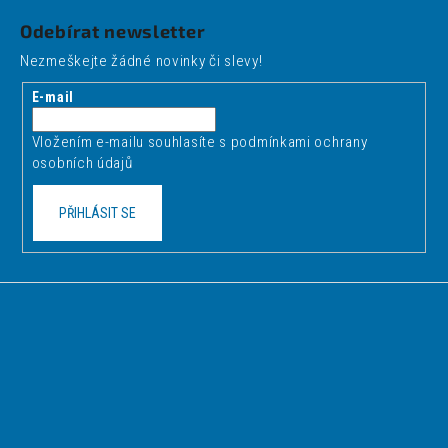
á
Odebírat newsletter
p
Nezmeškejte žádné novinky či slevy!
a
t
E-mail
í
Vložením e-mailu souhlasíte s
podmínkami ochrany
osobních údajů
PŘIHLÁSIT SE