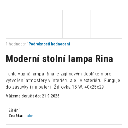
a
j
í
t
?
Průměrné
1 hodnocení
Podrobnosti hodnocení
hodnocení
produktu
Moderní stolní lampa Rina
je
1,0
HLEDAT
z
Tahle vtipná lampa Rina je zajímavým doplňkem pro
5
vytvoření atmosféry v interiéru ale i v exteriéru. Funguje
hvězdiček.
do zásuvky i na baterii. Žárovka 15 W. 40x25x29
D
Můžeme doručit do:
21.9.2026
o
p
o
28 dní
r
Značka:
Itálie
u