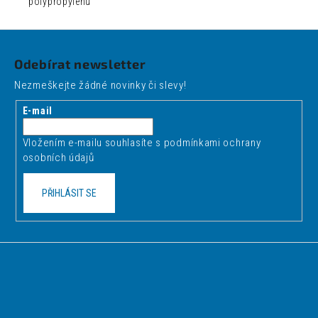
polypropylénu
Z
á
Odebírat newsletter
p
Nezmeškejte žádné novinky či slevy!
a
t
E-mail
í
Vložením e-mailu souhlasíte s
podmínkami ochrany
osobních údajů
PŘIHLÁSIT SE