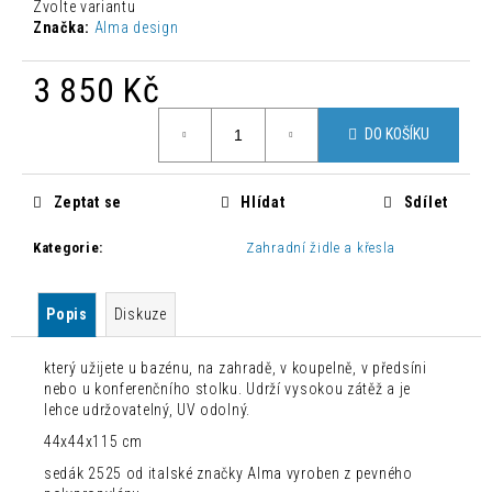
č
Zvolte variantu
u
Značka:
Alma design
j
e
3 850 Kč
m
Měrná
e
DO KOŠÍKU
cena:
MODERNÍ
Zeptat se
Hlídat
Sdílet
JÍDELNÍ
ŽIDLE
ZAHIRA
Kategorie
:
Zahradní židle a křesla
2
KUSY
2
Popis
Diskuze
500
Kč
Původně:
který užijete u bazénu, na zahradě, v koupelně, v předsíni
8
nebo u konferenčního stolku. Udrží vysokou zátěž a je
300
lehce udržovatelný, UV odolný.
Kč
44x44x115 cm
sedák 2525 od italské značky Alma vyroben z pevného