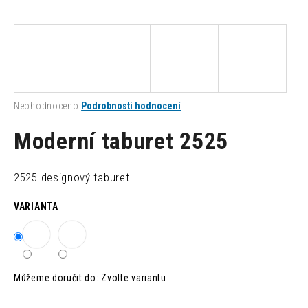
a
j
í
t
?
Průměrné
Neohodnoceno
Podrobnosti hodnocení
hodnocení
produktu
Moderní taburet 2525
je
0,0
HLEDAT
z
2525 designový taburet
5
hvězdiček.
VARIANTA
D
o
p
o
r
Můžeme doručit do:
Zvolte variantu
u