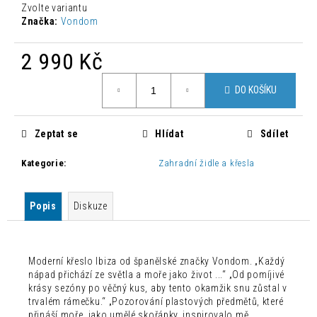
č
Zvolte variantu
u
Značka:
Vondom
j
e
2 990 Kč
m
e
Měrná
DO KOŠÍKU
cena:
DESIGNOVÁ
BAROVÁ
Zeptat se
Hlídat
Sdílet
ŽIDLE
NONO
Kategorie
:
Zahradní židle a křesla
3
360
Kč
Popis
Diskuze
Původně:
5
600
Kč
Moderní křeslo Ibiza od španělské značky Vondom. „Každý
nápad přichází ze světla a moře jako život ...“ „Od pomíjivé
krásy sezóny po věčný kus, aby tento okamžik snu zůstal v
trvalém rámečku.“ „Pozorování plastových předmětů, které
přináší moře, jako umělé skořápky, inspirovalo mě