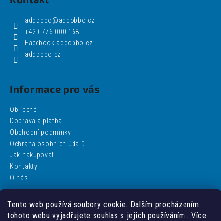
addobbo
@
addobbo.cz
+420 776 000 168
Facebook addobbo.cz
addobbo.cz
Informace pro vás
Oblíbené
Doprava a platba
Obchodní podmínky
Ochrana osobních údajů
Jak nakupovat
Kontakty
O nás
Tento web používá soubory cookie. Dalším procházením
Facebook
tohoto webu vyjadřujete souhlas s jejich používáním.. Více