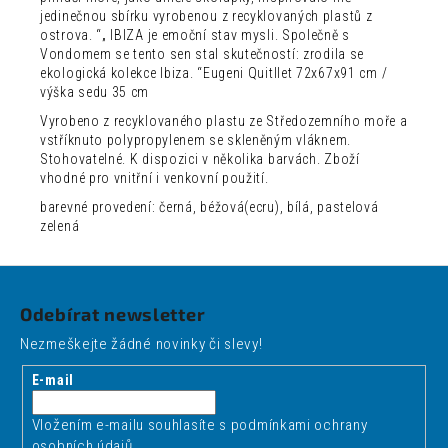
jedinečnou sbírku vyrobenou z recyklovaných plastů z
ostrova. “„ IBIZA je emoční stav mysli. Společně s
Vondomem se tento sen stal skutečností: zrodila se
ekologická kolekce Ibiza. “Eugeni Quitllet 72x67x91 cm /
výška sedu 35 cm
Vyrobeno z recyklovaného plastu ze Středozemního moře a
vstříknuto polypropylenem se skleněným vláknem.
Stohovatelné. K dispozici v několika barvách. Zboží
vhodné pro vnitřní i venkovní použití.
barevné provedení: černá, béžová(ecru), bílá, pastelová
zelená
Z
á
Odebírat newsletter
p
Nezmeškejte žádné novinky či slevy!
a
t
E-mail
í
Vložením e-mailu souhlasíte s
podmínkami ochrany
osobních údajů