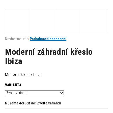
a
j
í
t
?
Průměrné
Neohodnoceno
Podrobnosti hodnocení
hodnocení
produktu
Moderní záhradní křeslo
je
0,0
Ibiza
HLEDAT
z
5
hvězdiček.
Moderní křeslo Ibiza
D
VARIANTA
o
p
o
r
Můžeme doručit do:
Zvolte variantu
u