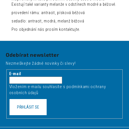
Existují také varianty melanže v odstínech modré a béžové.
provedení rámu: antracit, písková béžová
sedadlo: antracit, modrá, melanž béžová
Pro objednání nás prosím kontaktujte.
Z
á
Odebírat newsletter
p
Nezmeškejte žádné novinky či slevy!
a
t
E-mail
í
Vložením e-mailu souhlasíte s
podmínkami ochrany
osobních údajů
PŘIHLÁSIT SE