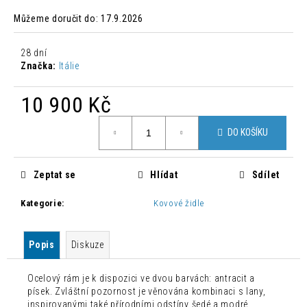
č
u
Můžeme doručit do:
17.9.2026
j
e
28 dní
m
Značka:
Itálie
e
10 900 Kč
MODERNÍ
Měrná
PROPLÉTANÉ
DO KOŠÍKU
cena:
KŘESLO
AVATAR
3
Zeptat se
Hlídat
Sdílet
450
Kč
Kategorie
:
Kovové židle
Původně:
5
016
Kč
Popis
Diskuze
Ocelový rám je k dispozici ve dvou barvách: antracit a
písek. Zvláštní pozornost je věnována kombinaci s lany,
inspirovanými také přírodními odstíny šedé a modré.