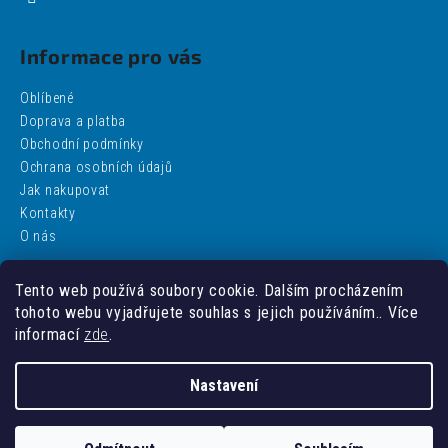
Informace pro vás
Oblíbené
Doprava a platba
Obchodní podmínky
Ochrana osobních údajů
Jak nakupovat
Kontakty
O nás
Tento web používá soubory cookie. Dalším procházením
Facebook
tohoto webu vyjadřujete souhlas s jejich používáním.. Více
informací
zde
.
Nastavení
Vytvořil Shoptet