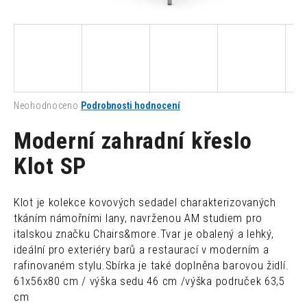
a
j
í
t
?
Průměrné
Neohodnoceno
Podrobnosti hodnocení
hodnocení
produktu
Moderní zahradní křeslo
je
0,0
Klot SP
HLEDAT
z
5
hvězdiček.
Klot je kolekce kovových sedadel charakterizovaných
D
tkáním námořními lany, navrženou AM studiem pro
o
italskou značku Chairs&more.Tvar je obalený a lehký,
p
ideální pro exteriéry barů a restaurací v moderním a
o
rafinovaném stylu.Sbírka je také doplněna barovou židlí.
r
61x56x80 cm / výška sedu 46 cm /výška područek 63,5
u
cm