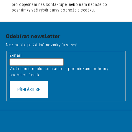
pro objednání nás kontaktujte, nebo nám napište do
poznámky váš výběr barvy podnože a sedáku.
Z
á
Odebírat newsletter
p
Nezmeškejte žádné novinky či slevy!
a
t
E-mail
í
Vložením e-mailu souhlasíte s
podmínkami ochrany
osobních údajů
PŘIHLÁSIT SE