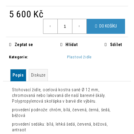
č
u
5 600 Kč
j
e
Měrná
m
DO KOŠÍKU
cena:
e
Zeptat se
Hlídat
Sdílet
MODERNÍ
ZAHRADNÍ
Kategorie
:
Plastové židle
SET
MARA
S
Popis
Diskuze
OSVĚTLENÍM
157
082,80
Stohovací židle, ocelová kostra saně Ø 12 mm,
Kč
chromovaná nebo lakovaná dle naší barevné škály.
Původně:
Polypropylenová skořápka v barvě dle výběru.
224
provedení podnože: chróm, bílá, červená, černá, šedá,
404
Kč
béžová
provedení sedáku: bílá, lehká šedá, červená, béžová,
antracit