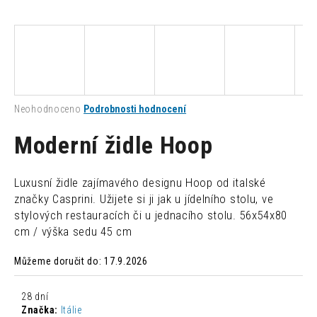
a
j
í
t
?
Průměrné
Neohodnoceno
Podrobnosti hodnocení
hodnocení
produktu
Moderní židle Hoop
je
0,0
HLEDAT
z
Luxusní židle zajímavého designu Hoop od italské
5
značky Casprini. Užijete si ji jak u jídelního stolu, ve
hvězdiček.
stylových restauracích či u jednacího stolu. 56x54x80
D
cm / výška sedu 45 cm
o
p
Můžeme doručit do:
17.9.2026
o
r
28 dní
u
Značka:
Itálie