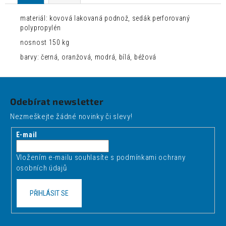
materiál: kovová lakovaná podnož, sedák perforovaný
polypropylén
nosnost 150 kg
barvy: černá, oranžová, modrá, bílá, béžová
Z
á
Odebírat newsletter
p
Nezmeškejte žádné novinky či slevy!
a
t
E-mail
í
Vložením e-mailu souhlasíte s
podmínkami ochrany
osobních údajů
PŘIHLÁSIT SE