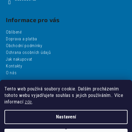
Informace pro vás
Oblíbené
Doprava a platba
Obchodní podmínky
Ochrana osobních údajů
Jak nakupovat
Kontakty
O nás
Tento web používá soubory cookie. Dalším procházením
Facebook
tohoto webu vyjadřujete souhlas s jejich používáním.. Více
informací
zde
.
Nastavení
Vytvořil Shoptet