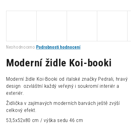
a
j
í
t
?
Průměrné
Neohodnoceno
Podrobnosti hodnocení
hodnocení
produktu
Moderní židle Koi-booki
je
0,0
HLEDAT
z
Moderní židle Koi-Booki od italské značky Pedrali, hravý
5
design ozvláštní každý veřejný i soukromí interiér a
hvězdiček.
exteriér.
D
Židlička v zajímavých moderních barvách ještě zvýší
o
celkový efekt.
p
o
53,5x52x80 cm / výška sedu 46 cm
r
u