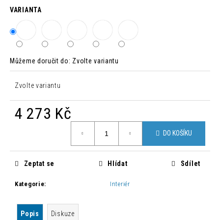
č
VARIANTA
u
j
e
m
e
Můžeme doručit do:
Zvolte variantu
MODERNÍ
Zvolte variantu
ŽIDLE
CHLOÉ
4 273 Kč
LOSOSOVÁ
1
Měrná
500
DO KOŠÍKU
cena:
Kč
Původně:
4
Zeptat se
Hlídat
Sdílet
235
Kč
Kategorie
:
Interiér
Popis
Diskuze