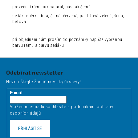
provedení rám: buk natural, bus lak černá
sedák, opěrka: bílá, černá, červená, pastelová zelená, šedá,
béžová
při objednání nám prosím do poznámky napište vybranou
barvu rámu a barvu sedáku
Z
á
Odebírat newsletter
p
Nezmeškejte žádné novinky či slevy!
a
t
E-mail
í
Vložením e-mailu souhlasíte s
podmínkami ochrany
osobních údajů
PŘIHLÁSIT SE