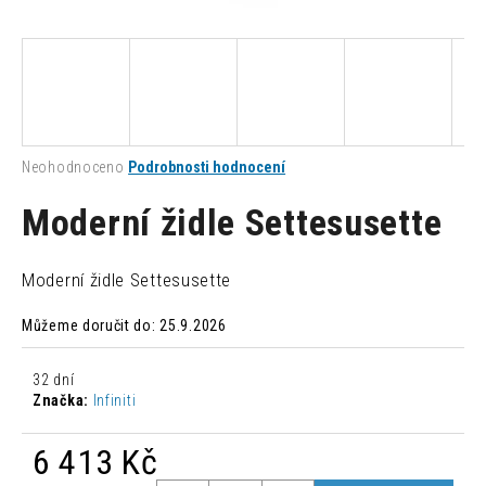
a
j
í
t
?
Průměrné
Neohodnoceno
Podrobnosti hodnocení
hodnocení
produktu
Moderní židle Settesusette
je
0,0
HLEDAT
z
Moderní židle Settesusette
5
hvězdiček.
Můžeme doručit do:
25.9.2026
D
o
32 dní
p
Značka:
Infiniti
o
r
6 413 Kč
u