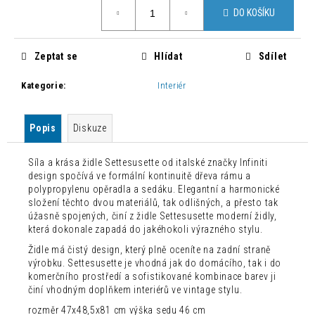
č
Měrná
DO KOŠÍKU
cena:
u
j
e
Zeptat se
Hlídat
Sdílet
m
e
Kategorie
:
Interiér
MODERNÍ
Popis
Diskuze
STOLEK
TOY
ZELENÝ
Síla a krása židle Settesusette od italské značky Infiniti
2
design spočívá ve formální kontinuitě dřeva rámu a
000
polypropylenu opěradla a sedáku.
Elegantní a harmonické
Kč
složení těchto dvou materiálů, tak odlišných, a přesto tak
Původně:
úžasně spojených, činí z židle Settesusette moderní židly,
3
která dokonale zapadá do jakéhokoli výrazného stylu.
200
Kč
Židle má čistý design, který plně oceníte na zadní straně
výrobku.
Settesusette je vhodná jak do domácího, tak i do
komerčního prostředí a sofistikované kombinace barev ji
činí vhodným doplňkem interiérů ve vintage stylu.
rozměr 47x48,5x81 cm výška sedu 46 cm