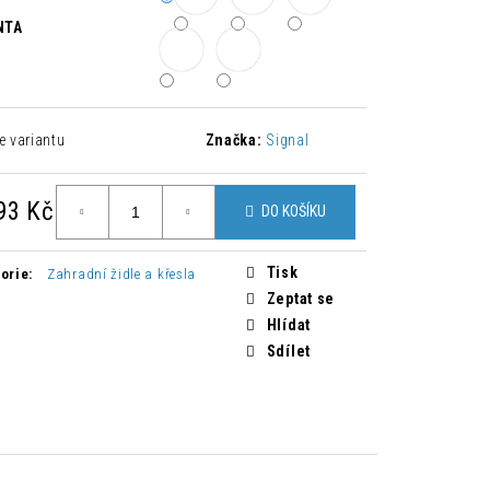
 ŽIDLE ZAHIRA 2 KUSY
NTA
Kč
e variantu
Značka:
Signal
93 Kč
DO KOŠÍKU
á
Tisk
orie
:
Zahradní židle a křesla
Zeptat se
Hlídat
Sdílet