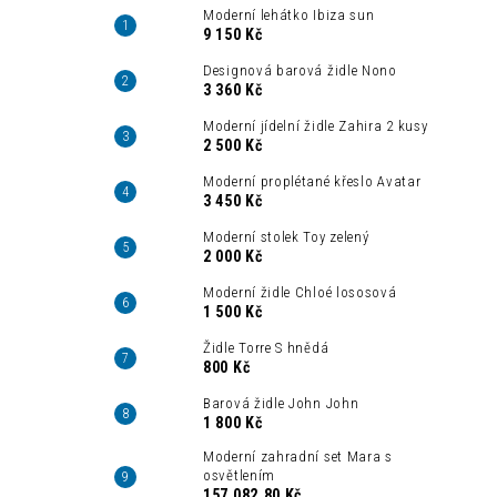
Moderní lehátko Ibiza sun
9 150 Kč
Designová barová židle Nono
3 360 Kč
Moderní jídelní židle Zahira 2 kusy
2 500 Kč
Moderní proplétané křeslo Avatar
3 450 Kč
Moderní stolek Toy zelený
2 000 Kč
Moderní židle Chloé lososová
1 500 Kč
Židle Torre S hnědá
800 Kč
Barová židle John John
1 800 Kč
Moderní zahradní set Mara s
osvětlením
157 082,80 Kč