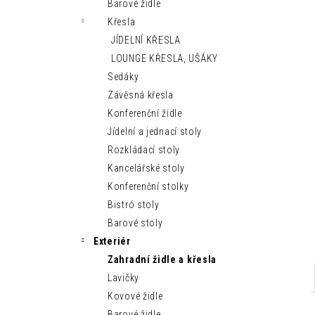
MODERNÍ LEHÁTKO IBIZA SUN
Barové židle
n
9 150 Kč
Křesla
e
JÍDELNÍ KŘESLA
l
LOUNGE KŘESLA, UŠÁKY
Sedáky
Závěsná křesla
Konferenční židle
Jídelní a jednací stoly
Rozkládací stoly
Kancelářské stoly
Konferenční stolky
Bistró stoly
Barové stoly
Exteriér
Zahradní židle a křesla
Lavičky
Kovové židle
Barové židle