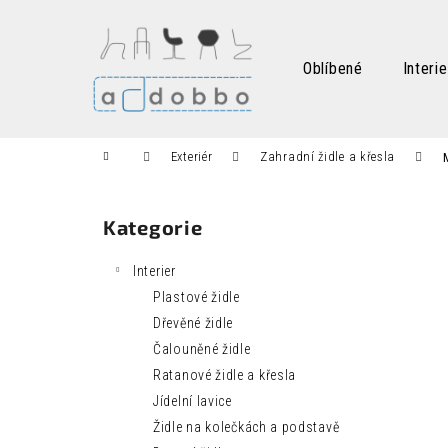
K
Přejít
na
o
obsah
Zpět
Zpět
š
Oblíbené
Interie
do
do
í
k
obchodu
obchodu
Domů
Exteriér
Zahradní židle a křesla
P
o
Kategorie
Přeskočit
s
kategorie
t
Interier
r
Plastové židle
a
Dřevěné židle
n
Čalouněné židle
n
Ratanové židle a křesla
í
Jídelní lavice
p
Židle na kolečkách a podstavě
a