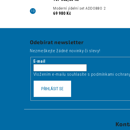
Moderní jídelní set ADDOBBO 2
69 980 Kč
Z
á
Odebírat newsletter
p
Nezmeškejte žádné novinky či slevy!
a
t
E-mail
í
Vložením e-mailu souhlasíte s
podmínkami ochrany
PŘIHLÁSIT SE
Kont