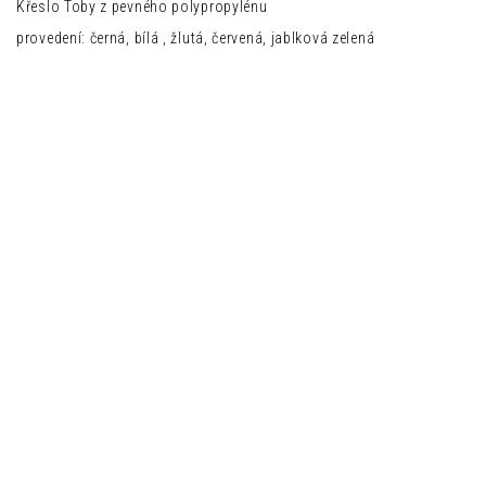
Křeslo Toby z pevného polypropylénu
provedení: černá, bílá , žlutá, červená, jablková zelená