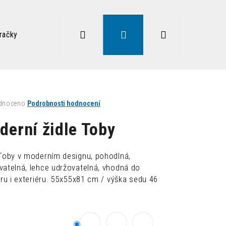
Hledat
Přihlášení
Nákupní
račky
Zdravé sezení
Doplňky
Lampy
Vysoký
košík
né
dnoceno
Podrobnosti hodnocení
ení
tu
derní židle Toby
 Toby v moderním designu, pohodlná,
vatelná, lehce udržovatelná, vhodná do
ek.
éru i exteriéru. 55x55x81 cm / výška sedu 46
Následující