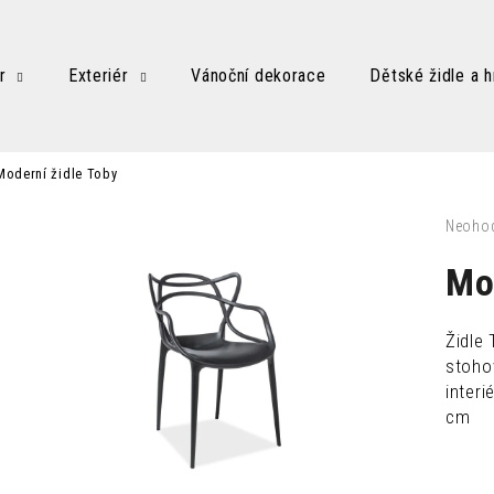
r
Exteriér
Vánoční dekorace
Dětské židle a h
Co potřebujete najít?
Moderní židle Toby
HLEDAT
Průměr
Neoho
hodnoc
produk
Mo
je
Doporučujeme
0,0
z
Židle
5
stoho
hvězdič
interi
cm