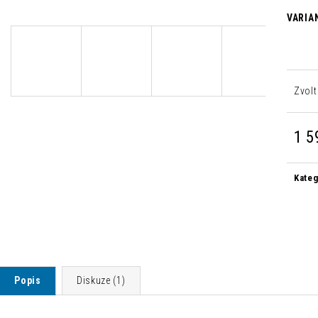
DESIGNOVÁ BAROVÁ ŽIDLE NONO
MODERNÍ JÍDELNÍ
VARIA
3 360 Kč
2 500 Kč
Původně:
5 600 Kč
Původně:
8 300 
Zvolt
1 5
Měrn
cena:
Kateg
Popis
Diskuze (1)