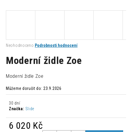
a
j
í
t
?
Průměrné
Neohodnoceno
Podrobnosti hodnocení
hodnocení
produktu
Moderní židle Zoe
je
0,0
HLEDAT
z
Moderní židle Zoe
5
hvězdiček.
Můžeme doručit do:
23.9.2026
D
o
30 dní
p
Značka:
Slide
o
r
6 020 Kč
u