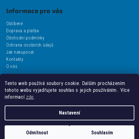
Informace pro vás
Oblíbené
Doprava a platba
Obchodní podmínky
Ochrana osobních údajů
Jak nakupovat
Kontakty
O nás
Tento web používá soubory cookie. Dalším procházením
Facebook
tohoto webu vyjadřujete souhlas s jejich používáním.. Více
informací
zde
.
Nastavení
Vytvořil Shoptet
Odmítnout
Souhlasím
Copyright 2026
addobbo
. Všechna práva vyhrazena.