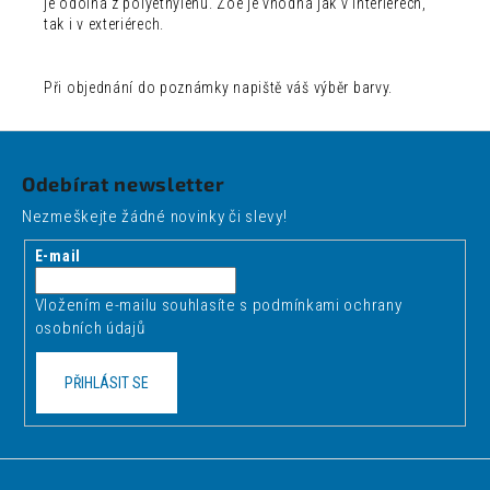
je odolná z polyethylenu. Zoe je vhodná jak v interiérech,
tak i v exteriérech.
Při objednání do poznámky napiště váš výběr barvy.
Z
á
Odebírat newsletter
p
Nezmeškejte žádné novinky či slevy!
a
t
E-mail
í
Vložením e-mailu souhlasíte s
podmínkami ochrany
osobních údajů
PŘIHLÁSIT SE