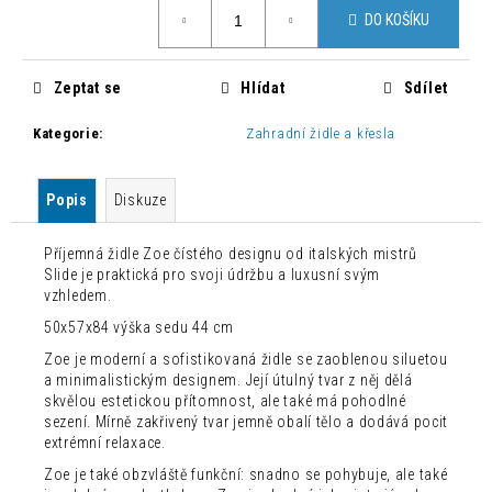
č
Měrná
DO KOŠÍKU
cena:
u
j
e
Zeptat se
Hlídat
Sdílet
m
e
Kategorie
:
Zahradní židle a křesla
MODERNÍ
Popis
Diskuze
ZAHRADNÍ
SET
MARA
Příjemná židle Zoe čístého designu od italských mistrů
S
Slide je praktická pro svoji údržbu a luxusní svým
OSVĚTLENÍM
vzhledem.
157
50x57x84 výška sedu 44 cm
082,80
Kč
Zoe je moderní a sofistikovaná židle se zaoblenou siluetou
Původně:
a minimalistickým designem. Její útulný tvar z něj dělá
224
skvělou estetickou přítomnost, ale také má pohodlné
404
sezení. Mírně zakřivený tvar jemně obalí tělo a dodává pocit
Kč
extrémní relaxace.
Zoe je také obzvláště funkční: snadno se pohybuje, ale také