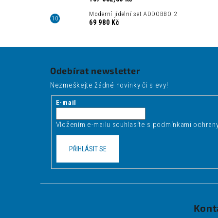
Moderní jídelní set ADDOBBO 2
69 980 Kč
Z
á
Odebírat newsletter
p
Nezmeškejte žádné novinky či slevy!
a
t
E-mail
í
Vložením e-mailu souhlasíte s
podmínkami ochrany
PŘIHLÁSIT SE
Kont