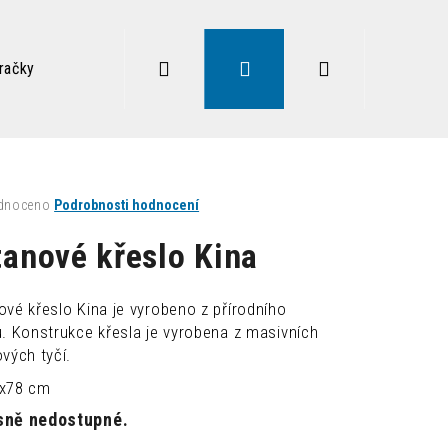
Hledat
Přihlášení
Nákupní
račky
Zdravé sezení
Doplňky
Lampy
Vysoký
košík
né
dnoceno
Podrobnosti hodnocení
ení
tu
tanové křeslo Kina
ové křeslo Kina je vyrobeno z přírodního
u. Konstrukce křesla je vyrobena z masivních
ek.
vých tyčí.
x78 cm
Následující
sně nedostupné.