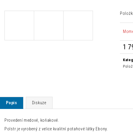
BAROVÁ ŽIDLE JOHN JOHN
ŽIDLE TORRE S 
1 800 Kč
800 Kč
Položk
Původně:
7 500 Kč
Původně:
1 762 
Mome
1 7
Měrn
cena:
Kateg
Polož
Popis
Diskuze
Provedení medové, koňakové.
Polstr je vyrobený z velice kvalitní potahové látky Ebony.