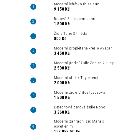
Moderní lehátko Ibiza sun
9 150 Kč
Barová židle John John
1 800 Kč
Židle Torre S hnědá
800 Kč
Moderní proplétané křeslo Avatar
3 450 Kč
Moderní jídelní židle Zahira 2 kusy
2 500 Kč
Moderní stolek Toy zelený
2 000 Kč
Moderní židle Chloé lososová
1 500 Kč
Designová barová židle Nono
3 360 Kč
Moderní zahradní set Mara s
osvětlením
157 082,80 Kč