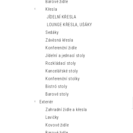
MODERNÍ LEHÁTKO IBIZA SUN
Barové židle
n
9 150 Kč
Křesla
e
JÍDELNÍ KŘESLA
l
LOUNGE KŘESLA, UŠÁKY
Sedáky
Závěsná křesla
Konferenční židle
Jídelní a jednací stoly
Rozkládací stoly
Kancelářské stoly
Konferenční stolky
Bistró stoly
Barové stoly
Exteriér
Zahradní židle a křesla
Lavičky
Kovové židle
Barové židle