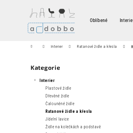
K
Přejít
na
o
obsah
Zpět
Zpět
š
Oblíbené
Interie
do
do
í
k
obchodu
obchodu
Domů
Interier
Ratanové židle a křesla
R
P
o
Kategorie
Přeskočit
s
kategorie
t
Interier
r
Plastové židle
a
Dřevěné židle
n
Čalouněné židle
n
Ratanové židle a křesla
í
Jídelní lavice
p
Židle na kolečkách a podstavě
a