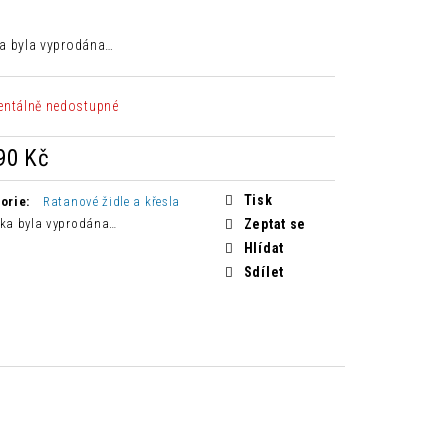
HNĚDÁ
a byla vyprodána…
Kč
ntálně nedostupné
90 Kč
á
Tisk
orie
:
Ratanové židle a křesla
ka byla vyprodána…
Zeptat se
Hlídat
Sdílet