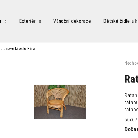
r
Exteriér
Vánoční dekorace
Dětské židle a h
Co potřebujete najít?
atanové křeslo Kina
HLEDAT
Průměr
Neoho
hodnoc
produk
Ra
je
Doporučujeme
0,0
z
Ratan
5
ratan
hvězdič
ratano
66x67
Doča