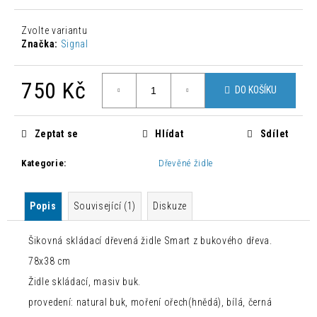
č
u
Zvolte variantu
j
Značka:
Signal
e
m
e
750 Kč
DO KOŠÍKU
Měrná
MODERNÍ
cena:
ŽIDLE
Zeptat se
Hlídat
Sdílet
CHLOÉ
LOSOSOVÁ
Kategorie
:
Dřevěné židle
1
500
Kč
Popis
Související (1)
Diskuze
Původně:
4
235
Šikovná skládací dřevená židle Smart z bukového dřeva.
Kč
78x38 cm
Židle skládací, masiv buk.
provedení: natural buk, moření ořech(hnědá), bílá, černá