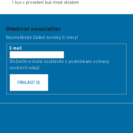
1 kus v provedení buk ihned skladem
Z
á
Odebírat newsletter
p
Nezmeškejte žádné novinky či slevy!
a
t
E-mail
í
Vložením e-mailu souhlasíte s
podmínkami ochrany
osobních údajů
PŘIHLÁSIT SE