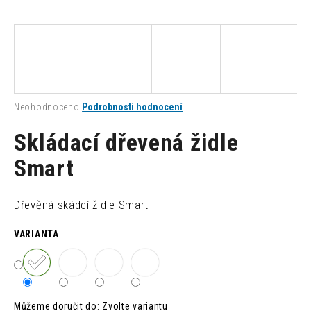
a
j
í
t
?
Průměrné
Neohodnoceno
Podrobnosti hodnocení
hodnocení
produktu
Skládací dřevená židle
je
0,0
Smart
HLEDAT
z
5
hvězdiček.
Dřevěná skádcí židle Smart
D
VARIANTA
o
p
o
r
u
Můžeme doručit do:
Zvolte variantu