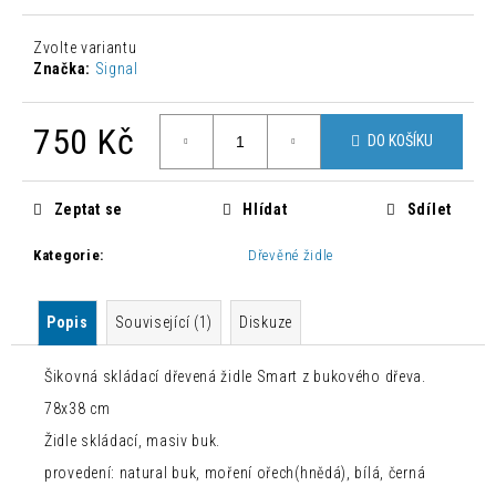
č
u
Zvolte variantu
j
Značka:
Signal
e
m
e
750 Kč
DO KOŠÍKU
Měrná
MODERNÍ
cena:
JÍDELNÍ
Zeptat se
Hlídat
Sdílet
ŽIDLE
ZAHIRA
Kategorie
:
Dřevěné židle
2
KUSY
2
Popis
Související (1)
Diskuze
500
Kč
Původně:
Šikovná skládací dřevená židle Smart z bukového dřeva.
8
300
78x38 cm
Kč
Židle skládací, masiv buk.
provedení: natural buk, moření ořech(hnědá), bílá, černá