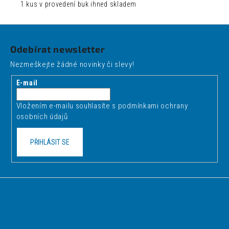
1 kus v provedení buk ihned skladem
Z
á
Odebírat newsletter
p
Nezmeškejte žádné novinky či slevy!
a
t
E-mail
í
Vložením e-mailu souhlasíte s
podmínkami ochrany
osobních údajů
PŘIHLÁSIT SE