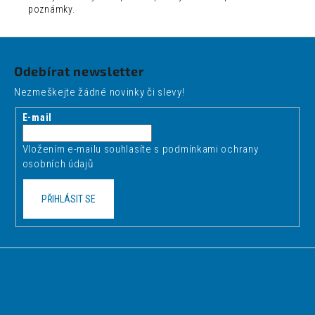
poznámky.
Z
á
Odebírat newsletter
p
Nezmeškejte žádné novinky či slevy!
a
t
E-mail
í
Vložením e-mailu souhlasíte s
podmínkami ochrany
osobních údajů
PŘIHLÁSIT SE