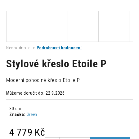
a
j
í
t
?
Průměrné
Neohodnoceno
Podrobnosti hodnocení
hodnocení
produktu
Stylové křeslo Etoile P
je
0,0
HLEDAT
z
Moderní pohodlné křeslo Etoile P
5
hvězdiček.
Můžeme doručit do:
22.9.2026
D
o
30 dní
p
Značka:
Green
o
r
4 779 Kč
u