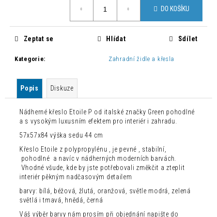
č
Měrná
DO KOŠÍKU
cena:
u
j
e
Zeptat se
Hlídat
Sdílet
m
e
Kategorie
:
Zahradní židle a křesla
BAROVÁ
Popis
Diskuze
ŽIDLE
JOHN
JOHN
Nádherné křeslo Etoile P od italské značky Green pohodlné
1
a s vysokým luxusním efektem pro interiér i zahradu.
800
57x57x84 výška sedu 44 cm
Kč
Původně:
Křeslo Etoile z polypropylénu , je pevné , stabilní,
7
pohodlné a navíc v nádherných moderních barvách.
500
Vhodné všude, kde by jste potřebovali změkčit a zteplit
Kč
interiér pěkným nadčasovým detailem
barvy: bílá, béžová, žlutá, oranžová, světle modrá, zelená
světlá i tmavá, hnědá, černá
Váš výběr barvy nám prosím při objednání napište do