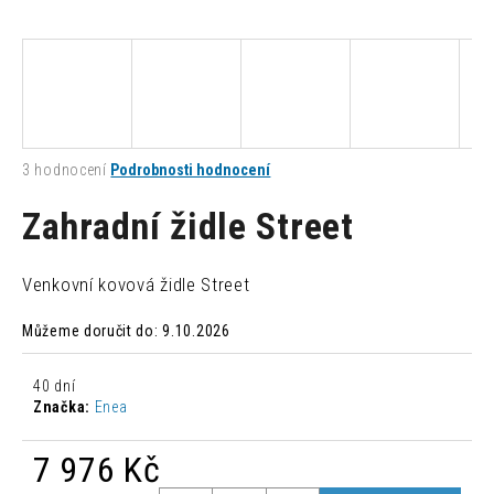
a
j
í
t
?
Průměrné
3 hodnocení
Podrobnosti hodnocení
hodnocení
produktu
Zahradní židle Street
je
2,3
HLEDAT
z
Venkovní kovová židle Street
5
hvězdiček.
Můžeme doručit do:
9.10.2026
D
o
40 dní
p
Značka:
Enea
o
r
7 976 Kč
u