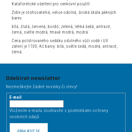
Kataforetické ošetření pro venkovní použití.
Židle je stohovatelná, velice odolná, široká škála pěkných
barev.
bílá, žlutá, červená, bordó, zelená, lehká šedá, antracit,
černá, světle modrá, tmavě modrá, modrá.
Cena polstrovaného sedáku odolného vůči vodě i UV
záření je 1100,-Kč barvy: bílá, světle šedá, modrá, antracit,
černá.
Z
á
Odebírat newsletter
p
Nezmeškejte žádné novinky či slevy!
a
t
E-mail
í
Vložením e-mailu souhlasíte s
podmínkami ochrany
osobních údajů
PŘIHLÁSIT SE