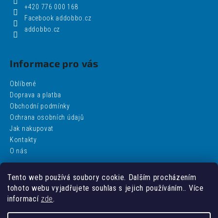
+420 776 000 168
Facebook addobbo.cz
addobbo.cz
Informace pro vás
Oblíbené
Doprava a platba
Obchodní podmínky
Ochrana osobních údajů
Jak nakupovat
Kontakty
O nás
Tento web používá soubory cookie. Dalším procházením
Facebook
tohoto webu vyjadřujete souhlas s jejich používáním.. Více
informací
zde
.