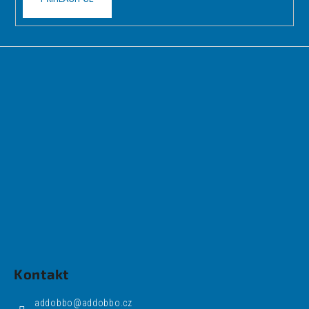
Kontakt
addobbo
@
addobbo.cz