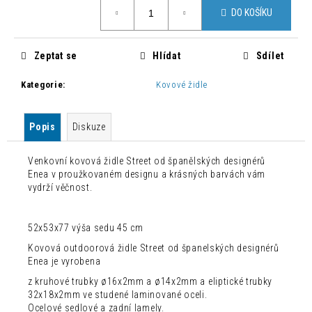
č
Měrná
DO KOŠÍKU
cena:
u
j
e
Zeptat se
Hlídat
Sdílet
m
e
Kategorie
:
Kovové židle
BAROVÁ
Popis
Diskuze
ŽIDLE
JOHN
JOHN
Venkovní kovová židle Street od španělských designérů
1
Enea v proužkovaném designu a krásných barvách vám
800
vydrží věčnost.
Kč
Původně:
7
52x53x77 výša sedu 45 cm
500
Kč
Kovová outdoorová židle Street od španelských designérů
Enea je vyrobena
z kruhové trubky ø16x2mm a ø14x2mm a eliptické trubky
32x18x2mm ve studené laminované oceli.
Ocelové sedlové a zadní lamely.