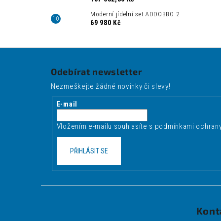
Moderní jídelní set ADDOBBO 2
69 980 Kč
Z
á
Odebírat newsletter
p
Nezmeškejte žádné novinky či slevy!
a
t
E-mail
í
Vložením e-mailu souhlasíte s
podmínkami ochrany
PŘIHLÁSIT SE
Kont