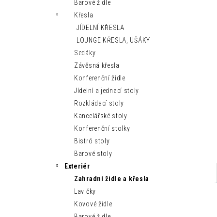
MODERNÍ LEHÁTKO IBIZA SUN
Barové židle
n
9 150 Kč
Křesla
e
JÍDELNÍ KŘESLA
l
LOUNGE KŘESLA, UŠÁKY
Sedáky
Závěsná křesla
Konferenční židle
Jídelní a jednací stoly
Rozkládací stoly
Kancelářské stoly
Konferenční stolky
Bistró stoly
Barové stoly
Exteriér
Zahradní židle a křesla
Lavičky
Kovové židle
Barové židle