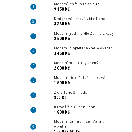
Moderní lehátko Ibiza sun
9 150 Kč
Designová barová židle Nono
3 360 Kč
Moderní jídelní židle Zahira 2 kusy
2 500 Kč
Moderní proplétané křeslo Avatar
3 450 Kč
Moderní stolek Toy zelený
2 000 Kč
Moderní židle Chloé lososová
1 500 Kč
Židle Torre S hnědá
800 Kč
Barová židle John John
1 800 Kč
Moderní zahradní set Mara s
osvětlením
157 082,80 Kč