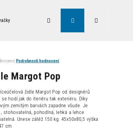
Hledat
Přihlášení
Nákupní
račky
Zdravé sezení
Doplňky
Lampy
Vysoký
košík
né
dnoceno
Podrobnosti hodnocení
ení
tu
dle Margot Pop
víceúčelová židle Margot Pop od designérů
ti se hodí jak do iteriéru tak exteriéru. Díky
ek.
avým zemitým barvách zapadne všude. Je
, stohovatelná, pohodlná, lehká a lehce
Následující
vatelná. Unese zátěž 150 kg. 45x50x80,5 výška
47 cm