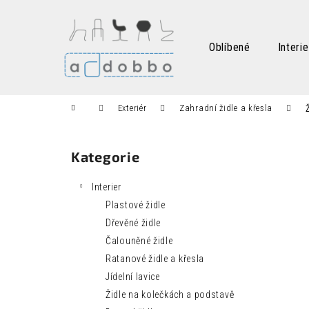
K
Přejít
na
o
obsah
Zpět
Zpět
š
Oblíbené
Interie
do
do
í
k
obchodu
obchodu
Domů
Exteriér
Zahradní židle a křesla
P
o
Kategorie
Přeskočit
s
kategorie
t
Interier
r
Plastové židle
a
Dřevěné židle
n
Čalouněné židle
n
Ratanové židle a křesla
í
Jídelní lavice
p
Židle na kolečkách a podstavě
a