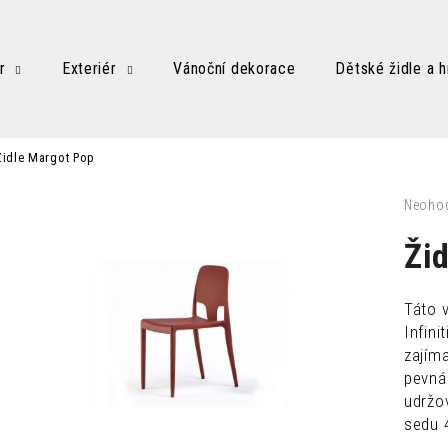
r
Exteriér
Vánoční dekorace
Dětské židle a h
Co potřebujete najít?
Židle Margot Pop
HLEDAT
Průměr
Neoho
hodnoc
produk
Ži
je
Doporučujeme
0,0
z
Táto 
5
Infini
hvězdič
zajím
pevná 
udržo
sedu 