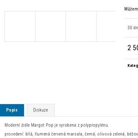
DESIGNOVÁ BAROVÁ ŽIDLE NONO
MODERNÍ JÍDELNÍ
Můžeme
3 360 Kč
2 500 Kč
Původně:
5 600 Kč
Původně:
8 300 
30 dn
2 5
Měrn
cena:
Kateg
Popis
Diskuze
Moderní židle Margot Pop je vyrobena z polypropylénu.
provedení: bílá, tlumená červená marsala, černá, olivová zelená, béž