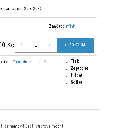
 ŽIDLE ZAHIRA 2 KUSY
 doručit do:
23.9.2026
Kč
í
Značka:
Infiniti
00 Kč
DO KOŠÍKU
á
Tisk
orie
:
Zahradní židle a křesla
Zeptat se
Hlídat
Sdílet
ová, cementová šedá, pudrová modrá.