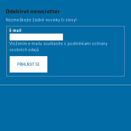
Z
a
á
Odebírat newsletter
j
p
Nezmeškejte žádné novinky či slevy!
í
a
t
t
E-mail
?
í
Vložením e-mailu souhlasíte s
podmínkami ochrany
osobních údajů
PŘIHLÁSIT SE
HLEDAT
D
o
p
o
r
u