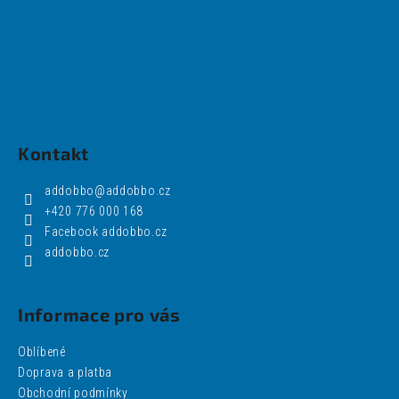
č
u
j
e
m
e
Kontakt
DESIGNOVÁ
BAROVÁ
ŽIDLE
addobbo
@
addobbo.cz
NONO
+420 776 000 168
3
Facebook addobbo.cz
360
Kč
addobbo.cz
Původně:
5
600
Informace pro vás
Kč
Oblíbené
Doprava a platba
Obchodní podmínky